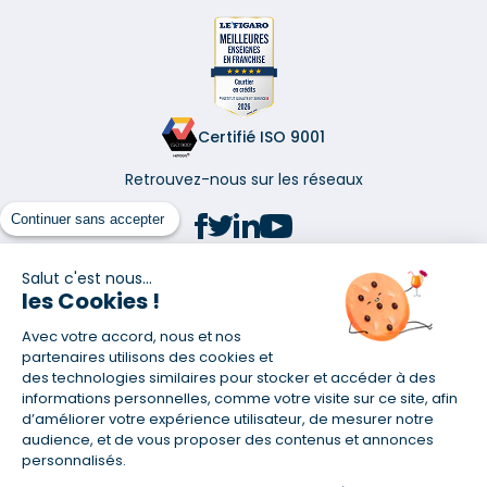
Certifié ISO 9001
Retrouvez-nous sur les réseaux
Continuer sans accepter
Salut c'est nous...
les Cookies !
(1) Taux fixe national hors assurance et selon votre profil
Avec votre accord, nous et nos
(2) Économie de 65 % pour l'assurance d'un prêt amortissable de 330
457,23 € à 0,90 % sur 19,5 ans, accordé à un salarié non cadre assuré à
partenaires utilisons des cookies et
100 % (décès, PTIA, IPP, ITT, IPP) âgé de 36 ans fumeur et une personne
des technologies similaires pour stocker et accéder à des
salariée non cadre assurée à 100 % (décès, PTIA, IPP, ITT, IPP) âgée de 35
informations personnelles, comme votre visite sur ce site, afin
ans et non-fumeur, tous deux sans risque médical connu. Au
d’améliorer votre expérience utilisateur, de mesurer notre
14/07/2019, coût de l'assurance proposée par la banque 179,08 €/mois
audience, et de vous proposer des contenus et annonces
en moyenne contre 64,60 €/mois en moyenne au 14/07/2022 avec
personnalisés.
Empruntis.com (TAEA : 0,44 %, coût total de l'assurance : 15 117,65 €).