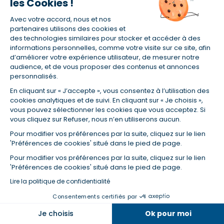
les Cookies !
Avec votre accord, nous et nos
Je trouve
partenaires utilisons des cookies et
des technologies similaires pour stocker et accéder à des
informations personnelles, comme votre visite sur ce site, afin
Autour de moi
d’améliorer votre expérience utilisateur, de mesurer notre
audience, et de vous proposer des contenus et annonces
personnalisés.
En cliquant sur « J’accepte », vous consentez à l’utilisation des
cookies analytiques et de suivi. En cliquant sur « Je choisis »,
Un crédit vous engage et doit être remboursé.
vous pouvez sélectionner les cookies que vous acceptez. Si
Vérifiez vos capacités de remboursement avant
vous cliquez sur Refuser, nous n’en utiliserons aucun.
de vous engager.
Pour modifier vos préférences par la suite, cliquez sur le lien
'Préférences de cookies' situé dans le pied de page.
Pour modifier vos préférences par la suite, cliquez sur le lien
Crédit à la consommation
'Préférences de cookies' situé dans le pied de page.
Lire la politique de confidentialité
Consentements certifiés par
Simulation prêt conso
Je choisis
Ok pour moi