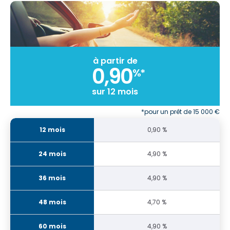
à partir de
0,90
%*
sur 12 mois
*pour un prêt de 15 000 €
0,90 %
4,90 %
4,90 %
4,70 %
4,90 %