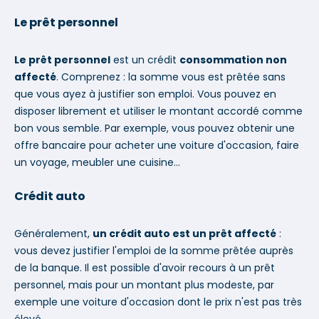
Les droits et obligations pour un prêt conso
Le prêt personnel
Quel crédit à la consommation est accordé le plus
facilement ?
Le prêt personnel
est un crédit
consommation non
Que faut-il savoir sur le rachat de crédit à la
affecté
. Comprenez : la somme vous est prêtée sans
consommation ?
que vous ayez à justifier son emploi. Vous pouvez en
Prêt à la consommation : l'assurance de prêt est-elle
disposer librement et utiliser le montant accordé comme
obligatoire ?
bon vous semble. Par exemple, vous pouvez obtenir une
offre bancaire pour acheter une voiture d'occasion, faire
un voyage, meubler une cuisine…
Crédit auto
Généralement,
un crédit auto est un prêt affecté
:
vous devez justifier l'emploi de la somme prêtée auprès
de la banque. Il est possible d'avoir recours à un prêt
personnel, mais pour un montant plus modeste, par
exemple une voiture d'occasion dont le prix n'est pas très
élevé.