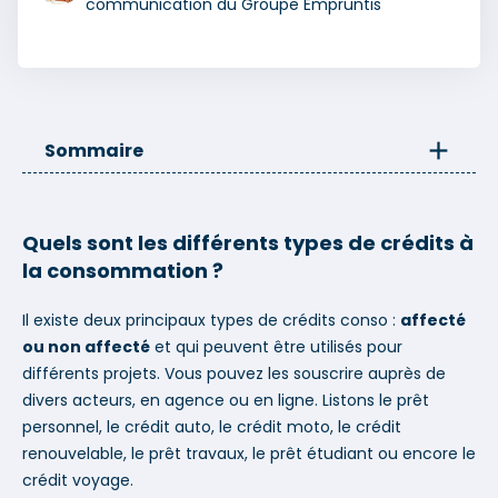
communication du Groupe Empruntis
Sommaire
Quels sont les différents types de prêts à la
consommation ?
Quels sont les différents types de crédits à
la consommation ?
Quel prêt à la consommation souhaitez-vous simuler ?
Crédit à la consommation : qui peut en bénéficier ?
Il existe deux principaux types de crédits conso :
affecté
Les taux actuels d'un prêt à la consommation
ou non affecté
et qui peuvent être utilisés pour
différents projets. Vous pouvez les souscrire auprès de
Quels organismes proposent des crédits à la
divers acteurs, en agence ou en ligne. Listons le prêt
consommation ?
personnel, le crédit auto, le crédit moto, le crédit
Pourquoi est-il important de comparer les offres de
renouvelable, le prêt travaux, le prêt étudiant ou encore le
prêt à la consommation ?
crédit voyage.