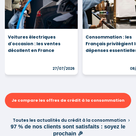
Voitures électriques
Consommation : les
d'occasion : les ventes
Français privilégient 
décollent en France
dépenses essentielle
27/07/2026
08
Je compare les offres de crédit à la consommation
Toutes les actualités du crédit à la consommation