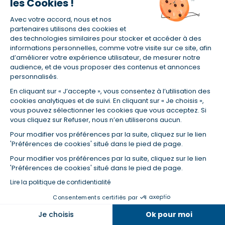
les Cookies !
un refus de vente ?
Avec votre accord, nous et nos
partenaires utilisons des cookies et
FAQ sur le crédit à la consommation
des technologies similaires pour stocker et accéder à des
informations personnelles, comme votre visite sur ce site, afin
d’améliorer votre expérience utilisateur, de mesurer notre
audience, et de vous proposer des contenus et annonces
Prêt à la consommation : l'assurance
personnalisés.
de prêt est-elle obligatoire ?
En cliquant sur « J’accepte », vous consentez à l’utilisation des
cookies analytiques et de suivi. En cliquant sur « Je choisis »,
vous pouvez sélectionner les cookies que vous acceptez. Si
Pour un prêt à la consommation, la souscription
vous cliquez sur Refuser, nous n’en utiliserons aucun.
d'une assurance emprunteur n'est pas obligatoire.
Pour modifier vos préférences par la suite, cliquez sur le lien
'Préférences de cookies' situé dans le pied de page.
L'établissement prêteur peut cependant vous
Pour modifier vos préférences par la suite, cliquez sur le lien
conseiller d'en souscrire une, ou l'exiger dans le
'Préférences de cookies' situé dans le pied de page.
cadre de son offre, notamment si vous empruntez
Lire la politique de confidentialité
un montant important, par exemple pour acheter
un véhicule.
Consentements certifiés par
Je choisis
Ok pour moi
L'assurance permet d'assurer le capital emprunté.