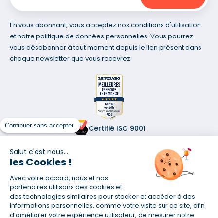
En vous abonnant, vous acceptez nos conditions d'utilisation
et notre politique de données personnelles. Vous pourrez
vous désabonner à tout moment depuis le lien présent dans
chaque newsletter que vous recevrez.
Continuer sans accepter
Certifié ISO 9001
Retrouvez-nous sur les réseaux
Salut c'est nous...
les Cookies !
Avec votre accord, nous et nos
partenaires utilisons des cookies et
des technologies similaires pour stocker et accéder à des
informations personnelles, comme votre visite sur ce site, afin
(1) Taux fixe national hors assurance et selon votre profil
d’améliorer votre expérience utilisateur, de mesurer notre
(2) Économie de 65 % pour l'assurance d'un prêt amortissable de 330