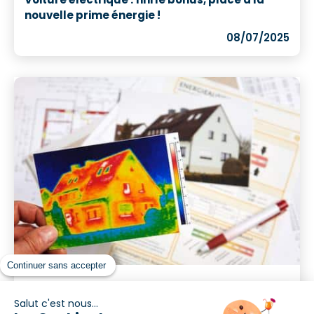
nouvelle prime énergie !
08/07/2025
Continuer sans accepter
DPE sous contrôle renforcé : QR codes,
Salut c'est nous...
intelligence artificielle et sanctions sévères