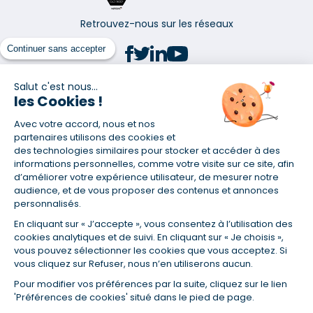
Retrouvez-nous sur les réseaux
Continuer sans accepter
Salut c'est nous...
les Cookies !
(1) Taux fixe national hors assurance et selon votre profil
Avec votre accord, nous et nos
(2) Économie de 65 % pour l'assurance d'un prêt amortissable de 330
457,23 € à 0,90 % sur 19,5 ans, accordé à un salarié non cadre assuré à
partenaires utilisons des cookies et
100 % (décès, PTIA, IPP, ITT, IPP) âgé de 36 ans fumeur et une personne
des technologies similaires pour stocker et accéder à des
salariée non cadre assurée à 100 % (décès, PTIA, IPP, ITT, IPP) âgée de 35
informations personnelles, comme votre visite sur ce site, afin
ans et non-fumeur, tous deux sans risque médical connu. Au
d’améliorer votre expérience utilisateur, de mesurer notre
14/07/2019, coût de l'assurance proposée par la banque 179,08 €/mois
audience, et de vous proposer des contenus et annonces
en moyenne contre 64,60 €/mois en moyenne au 14/07/2022 avec
personnalisés.
Empruntis.com (TAEA : 0,44 %, coût total de l'assurance : 15 117,65 €).
En cliquant sur « J’accepte », vous consentez à l’utilisation des
(3) Taux minimum pour un crédit consommation d'un montant fixé entre
5 000 et 20 000 euros, selon profil et durée.
cookies analytiques et de suivi. En cliquant sur « Je choisis »,
vous pouvez sélectionner les cookies que vous acceptez. Si
(4) La diminution du montant des mensualités entraîne l'allongement
vous cliquez sur Refuser, nous n’en utiliserons aucun.
de la durée de remboursement ainsi que la hausse du coût total du
crédit.
Pour modifier vos préférences par la suite, cliquez sur le lien
(5) Banques de réseau, mutualistes, spécialisées, directions
'Préférences de cookies' situé dans le pied de page.
régionales, organismes de crédit selon votre profil et votre demande.