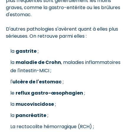
plus fréquentes sont généralement les moins
graves, comme la gastro-entérite ou les brûlures
d'estomac.
D'autres pathologies s'avèrent quant à elles plus
sérieuses. On retrouve parmi elles :
la
gastrite
;
la
maladie de Crohn
, maladies inflammatoires
de l'intestin-MICI ;
l'
ulcère de l'estomac
;
le
reflux gastro-œsophagien
;
la
mucoviscidose
;
la
pancréatite
;
La rectocolite hémorragique (RCH) ;