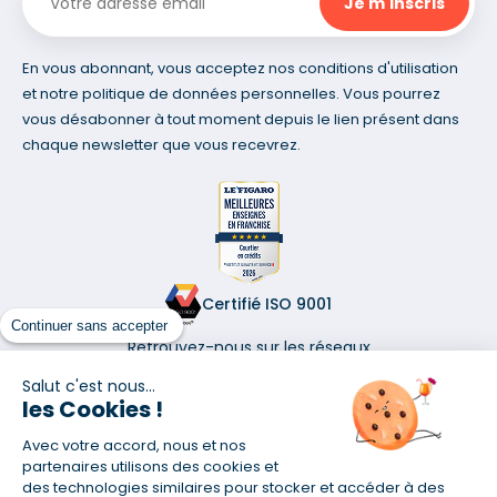
En vous abonnant, vous acceptez nos conditions d'utilisation
et notre politique de données personnelles. Vous pourrez
vous désabonner à tout moment depuis le lien présent dans
chaque newsletter que vous recevrez.
Certifié ISO 9001
Continuer sans accepter
Retrouvez-nous sur les réseaux
Salut c'est nous...
les Cookies !
Avec votre accord, nous et nos
partenaires utilisons des cookies et
(1) Taux fixe national hors assurance et selon votre profil
des technologies similaires pour stocker et accéder à des