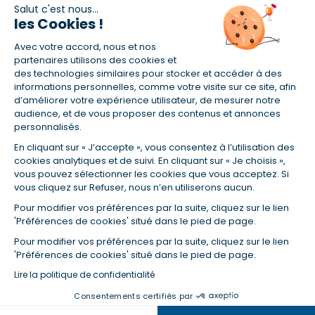
Salut c'est nous...
les Cookies !
Avec votre accord, nous et nos
partenaires utilisons des cookies et
(1) Taux fixe national hors assurance et selon votre profil
des technologies similaires pour stocker et accéder à des
informations personnelles, comme votre visite sur ce site, afin
(2) Économie de 65 % pour l'assurance d'un prêt amortissable de 330
457,23 € à 0,90 % sur 19,5 ans, accordé à un salarié non cadre assuré à
d’améliorer votre expérience utilisateur, de mesurer notre
100 % (décès, PTIA, IPP, ITT, IPP) âgé de 36 ans fumeur et une personne
audience, et de vous proposer des contenus et annonces
salariée non cadre assurée à 100 % (décès, PTIA, IPP, ITT, IPP) âgée de 35
personnalisés.
ans et non-fumeur, tous deux sans risque médical connu. Au
14/07/2019, coût de l'assurance proposée par la banque 179,08 €/mois
En cliquant sur « J’accepte », vous consentez à l’utilisation des
en moyenne contre 64,60 €/mois en moyenne au 14/07/2022 avec
cookies analytiques et de suivi. En cliquant sur « Je choisis »,
Empruntis.com (TAEA : 0,44 %, coût total de l'assurance : 15 117,65 €).
vous pouvez sélectionner les cookies que vous acceptez. Si
(3) Taux minimum pour un crédit consommation d'un montant fixé entre
vous cliquez sur Refuser, nous n’en utiliserons aucun.
5 000 et 20 000 euros, selon profil et durée.
Pour modifier vos préférences par la suite, cliquez sur le lien
(4) La diminution du montant des mensualités entraîne l'allongement
'Préférences de cookies' situé dans le pied de page.
de la durée de remboursement ainsi que la hausse du coût total du
crédit.
Pour modifier vos préférences par la suite, cliquez sur le lien
'Préférences de cookies' situé dans le pied de page.
(5) Banques de réseau, mutualistes, spécialisées, directions
régionales, organismes de crédit selon votre profil et votre demande.
Lire la politique de confidentialité
Mutuelles, compagnies et courtiers d'assurances. Selon votre profil et
votre demande.
Consentements certifiés par
(6) Banques de réseau, mutualistes, spécialisées, directions
Dans la même catégorie