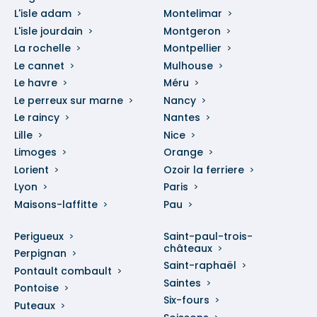
L'isle adam
Montelimar
L'isle jourdain
Montgeron
La rochelle
Montpellier
Le cannet
Mulhouse
Le havre
Méru
Le perreux sur marne
Nancy
Le raincy
Nantes
Lille
Nice
Limoges
Orange
Lorient
Ozoir la ferriere
Lyon
Paris
Maisons-laffitte
Pau
Perigueux
Saint-paul-trois-
châteaux
Perpignan
Saint-raphaël
Pontault combault
Saintes
Pontoise
Six-fours
Puteaux