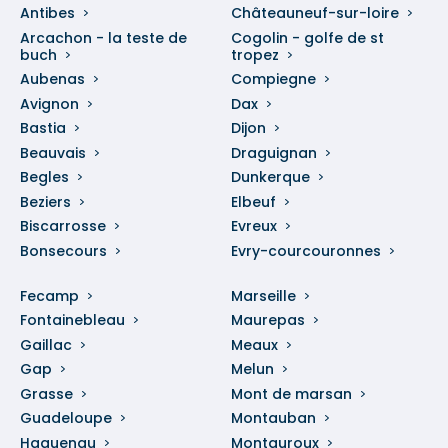
Antibes
Châteauneuf-sur-loire
Arcachon - la teste de
Cogolin - golfe de st
buch
tropez
Aubenas
Compiegne
Avignon
Dax
Bastia
Dijon
Beauvais
Draguignan
Begles
Dunkerque
Beziers
Elbeuf
Biscarrosse
Evreux
Bonsecours
Evry-courcouronnes
Fecamp
Marseille
Fontainebleau
Maurepas
Gaillac
Meaux
Gap
Melun
Grasse
Mont de marsan
Guadeloupe
Montauban
Haguenau
Montauroux