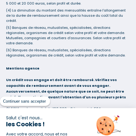
5 000 et 20 000 euros, selon profil et durée.
(4) La diminution du montant des mensualités entraîne l'allongement
de la durée de remboursement ainsi que la hausse du coût total du
crédit.
(5) Banques de réseau, mutualistes, spécialisées, directions
régionales, organismes de crédit selon votre profil et votre demande.
Mutuelles, compagnies et courtiers d'assurances. Selon votre profil et
votre demande.
(6) Banques de réseau, mutualistes, spécialisées, directions
régionales, organismes de crédit, selon votre profil et votre demande.
Mentions agence
Un crédit vous engage et doit être remboursé. Vérifiez vos
capacités de remboursement avant de vous engager.
Aucun versement, de quelque nature que ce soit, ne peut être
exigé d'un particulier, avant l'obtention d'un ou plusieurs prêts
Continuer sans accepter
d'argent.
CLAYNA  sarl au capital de 100 000 - Siège social : 584 avenue
d'Altkirch 68350 BRUNSTATT-DIDENHEIM  RCS Mulhouse 833802325
Salut c'est nous...
Courtier en opérations de banque et en services de paiement (COBSP),
les Cookies !
Mandataire d'intermédiaire en opérations de banque et en services de
paiement (MIOBSP) et Courtier d'assurance ou de réassurance (COA)
Avec votre accord, nous et nos