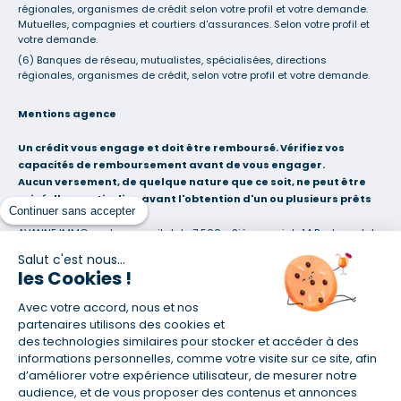
régionales, organismes de crédit selon votre profil et votre demande.
Mutuelles, compagnies et courtiers d'assurances. Selon votre profil et
votre demande.
(6) Banques de réseau, mutualistes, spécialisées, directions
régionales, organismes de crédit, selon votre profil et votre demande.
Mentions agence
Un crédit vous engage et doit être remboursé. Vérifiez vos
capacités de remboursement avant de vous engager.
Aucun versement, de quelque nature que ce soit, ne peut être
exigé d'un particulier, avant l'obtention d'un ou plusieurs prêts
Continuer sans accepter
d'argent.
AVANNE IMMO  sarlu au capital de 7 500 - Siège social : 14 Boulevard de
la Paix 56000 VANNES  RCS Vannes 828084988
Salut c'est nous...
Courtier en opérations de banque et en services de paiement (COBSP),
les Cookies !
Mandataire d'intermédiaire en opérations de banque et en services de
paiement (MIOBSP) et Courtier d'assurance ou de réassurance (COA)
Avec votre accord, nous et nos
sous le numéro 17001998 (site : www.orias.fr)
partenaires utilisons des cookies et
Agence franchisée du réseau Empruntis, juridiquement et
des technologies similaires pour stocker et accéder à des
financièrement indépendante. Consultez la liste de nos partenaires sur
informations personnelles, comme votre visite sur ce site, afin
www.empruntis.com
d’améliorer votre expérience utilisateur, de mesurer notre
Société soumise au contrôle de l'Autorité de Contrôle Prudentiel et de
audience, et de vous proposer des contenus et annonces