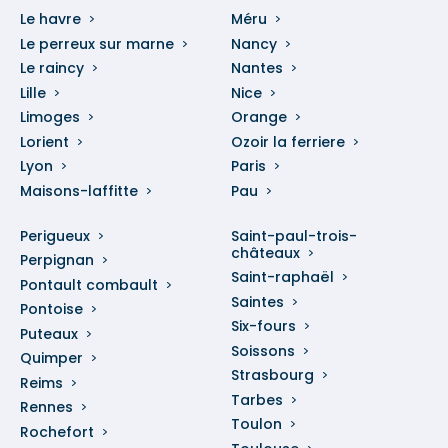
Le havre
Méru
Le perreux sur marne
Nancy
Le raincy
Nantes
Lille
Nice
Limoges
Orange
Lorient
Ozoir la ferriere
Lyon
Paris
Maisons-laffitte
Pau
Perigueux
Saint-paul-trois-
châteaux
Perpignan
Saint-raphaël
Pontault combault
Saintes
Pontoise
Six-fours
Puteaux
Soissons
Quimper
Strasbourg
Reims
Tarbes
Rennes
Toulon
Rochefort