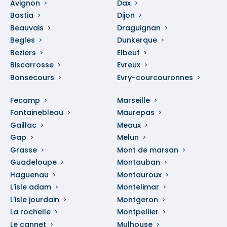
Avignon
Dax
Bastia
Dijon
Beauvais
Draguignan
Begles
Dunkerque
Beziers
Elbeuf
Biscarrosse
Evreux
Bonsecours
Evry-courcouronnes
Fecamp
Marseille
Fontainebleau
Maurepas
Gaillac
Meaux
Gap
Melun
Grasse
Mont de marsan
Guadeloupe
Montauban
Haguenau
Montauroux
L'isle adam
Montelimar
L'isle jourdain
Montgeron
La rochelle
Montpellier
Le cannet
Mulhouse