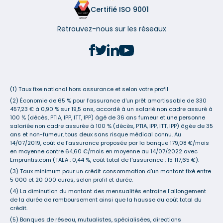
Certifié ISO 9001
Retrouvez-nous sur les réseaux
(1) Taux fixe national hors assurance et selon votre profil
(2) Économie de 65 % pour l'assurance d'un prêt amortissable de 330
457,23 € à 0,90 % sur 19,5 ans, accordé à un salarié non cadre assuré à
100 % (décès, PTIA, IPP, ITT, IPP) âgé de 36 ans fumeur et une personne
salariée non cadre assurée à 100 % (décès, PTIA, IPP, ITT, IPP) âgée de 35
ans et non-fumeur, tous deux sans risque médical connu. Au
14/07/2019, coût de l'assurance proposée par la banque 179,08 €/mois
en moyenne contre 64,60 €/mois en moyenne au 14/07/2022 avec
Empruntis.com (TAEA : 0,44 %, coût total de l'assurance : 15 117,65 €).
(3) Taux minimum pour un crédit consommation d'un montant fixé entre
5 000 et 20 000 euros, selon profil et durée.
(4) La diminution du montant des mensualités entraîne l'allongement
de la durée de remboursement ainsi que la hausse du coût total du
crédit.
(5) Banques de réseau, mutualistes, spécialisées, directions