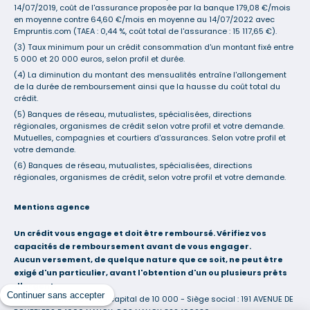
14/07/2019, coût de l'assurance proposée par la banque 179,08 €/mois
en moyenne contre 64,60 €/mois en moyenne au 14/07/2022 avec
Empruntis.com (TAEA : 0,44 %, coût total de l'assurance : 15 117,65 €).
(3) Taux minimum pour un crédit consommation d'un montant fixé entre
5 000 et 20 000 euros, selon profil et durée.
(4) La diminution du montant des mensualités entraîne l'allongement
de la durée de remboursement ainsi que la hausse du coût total du
crédit.
(5) Banques de réseau, mutualistes, spécialisées, directions
régionales, organismes de crédit selon votre profil et votre demande.
Mutuelles, compagnies et courtiers d'assurances. Selon votre profil et
votre demande.
(6) Banques de réseau, mutualistes, spécialisées, directions
régionales, organismes de crédit, selon votre profil et votre demande.
Mentions agence
Un crédit vous engage et doit être remboursé. Vérifiez vos
capacités de remboursement avant de vous engager.
Aucun versement, de quelque nature que ce soit, ne peut être
exigé d'un particulier, avant l'obtention d'un ou plusieurs prêts
d'argent.
Continuer sans accepter
PREMIERE PIERRE  sarl au capital de 10 000 - Siège social : 191 AVENUE DE