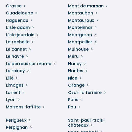
Grasse
Mont de marsan
Guadeloupe
Montauban
Haguenau
Montauroux
L'isle adam
Montelimar
L'isle jourdain
Montgeron
La rochelle
Montpellier
Le cannet
Mulhouse
Le havre
Méru
Le perreux sur marne
Nancy
Le raincy
Nantes
Lille
Nice
Limoges
Orange
Lorient
Ozoir la ferriere
Lyon
Paris
Maisons-laffitte
Pau
Perigueux
Saint-paul-trois-
châteaux
Perpignan