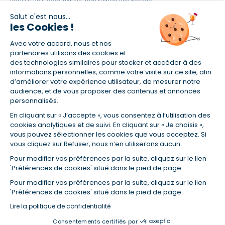
BOUFFLERS 54000 NANCY  RCS NANCY 822400230
Courtier en opérations de banque et en services de paiement (COBSP),
Salut c'est nous...
Mandataire d'intermédiaire en opérations de banque et en services de
les Cookies !
paiement (MIOBSP), Courtier d'assurance ou de réassurance (COA) et
Mandataire d'intermédiaire d'assurance (MIA) sous le numéro
Avec votre accord, nous et nos
16005371 (site : www.orias.fr)
partenaires utilisons des cookies et
Agence franchisée du réseau Empruntis, juridiquement et
des technologies similaires pour stocker et accéder à des
financièrement indépendante. Consultez la liste de nos partenaires sur
informations personnelles, comme votre visite sur ce site, afin
www.empruntis.com
d’améliorer votre expérience utilisateur, de mesurer notre
Société soumise au contrôle de l'Autorité de Contrôle Prudentiel et de
audience, et de vous proposer des contenus et annonces
Résolution (ACPR - site : http://acpr.banque-france.fr), 4 Place de
personnalisés.
Budapest - CS 92459 - 75436 Paris Cedex 09. L'emprunteur dispose d'un
En cliquant sur « J’accepte », vous consentez à l’utilisation des
délai de réflexion de dix (10) jours à compter de la réception de l'offre
cookies analytiques et de suivi. En cliquant sur « Je choisis »,
de financement. Si la vente immobilière est annulée en raison de la
vous pouvez sélectionner les cookies que vous acceptez. Si
non-obtention du prêt immobilier, le vendeur doit rembourser les
vous cliquez sur Refuser, nous n’en utiliserons aucun.
sommes versées.
Pour modifier vos préférences par la suite, cliquez sur le lien
*Taux fixe départemental hors assurance et selon dossier. Exemple
'Préférences de cookies' situé dans le pied de page.
représentatif pour un montant emprunté de 200 000 €. Taux débiteur
Pour modifier vos préférences par la suite, cliquez sur le lien
fixe de 2,95% % et TAEG fixe (hors frais) de 3,31 % (taux assurance
'Préférences de cookies' situé dans le pied de page.
emprunteur de 0,36%) sur 15 ans. 180 mensualités de 1 436,36 € (dont
60,00 € d'assurance). Coût total du crédit (hors frais) : 58 544,60 €.
Lire la politique de confidentialité
Montant total dû (hors frais) : 258 544,60 €.
Consentements certifiés par