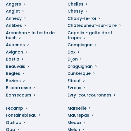
Angers
Chelles
Anglet
Chessy
Annecy
Choisy-le-roi
Antibes
Châteauneuf-sur-loire
Arcachon - la teste de
Cogolin - golfe de st
buch
tropez
Aubenas
Compiegne
Avignon
Dax
Bastia
Dijon
Beauvais
Draguignan
Begles
Dunkerque
Beziers
Elbeuf
Biscarrosse
Evreux
Bonsecours
Evry-courcouronnes
Fecamp
Marseille
Fontainebleau
Maurepas
Gaillac
Meaux
Gap
Melun