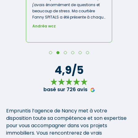
j'avais énormément de questions et
beaucoup de stress. Ma courtière
Fanny SPITALS a été présente à chaque
étape, toujours disponible, rassurante
Andréa wcz
et très professionnelle. Elle a pris le
temps de tout m'expliquer simplement
et m'a accompagnée jusqu'à
l'obtention de mon prêt. Je me suis
sentie en confiance et grâce à son
travail, je vais bientôt devenir
4,9/5
propriétaire de mon premier
appartement ! 🥹 Un immense merci
pour votre accompagnement, votre
gentillesse et votre disponibilité Fanny.
basé sur 726 avis
Je vous recommanderai avec grand
plaisir ! ☺️✨ »
Empruntis l’agence de Nancy met à votre
disposition toute sa compétence et son expertise
pour vous accompagner dans vos projets
immobiliers. Vous rencontrerez de vrais