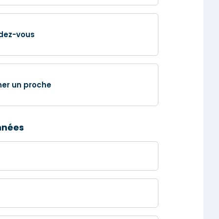
dez-vous
ner un proche
nnées