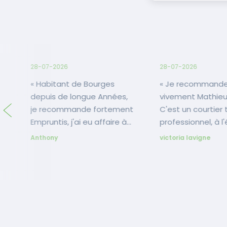
28-07-2026
28-07-2026
« Habitant de Bourges
« Je recommande
depuis de longue Années,
vivement Mathieu
je recommande fortement
C'est un courtier 
Empruntis, j'ai eu affaire à
professionnel, à l
Mr Loudot pour mon projet
toujours de bon con
Anthony
victoria lavigne
immobilier que je remercie.
su m'accompagne
Il est à l'écoute, de très
au long de mon p
bon conseils très
avec sérieux, effi
professionnels et très
bienveillance. Il est
disponible pour répondre à
également très di
nos questions à tout
que ce soit par ma
moment. Je l'ai
des rendez-vous