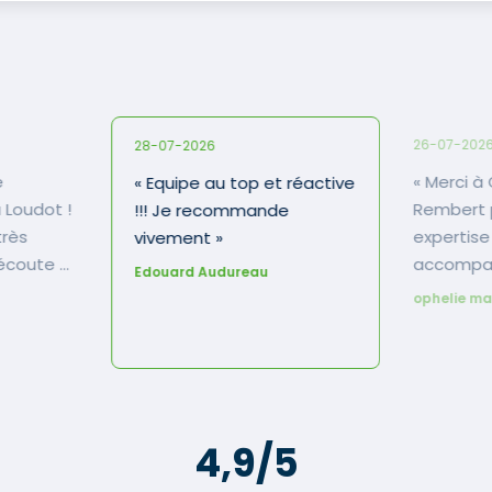
26-07-202
28-07-2026
« Merci à Guillaume
« Equipe au top et réactive
 Loudot !
Rembert 
!!! Je recommande
très
expertise
vivement »
'écoute et
accompag
Edouard Audureau
seil. Il a
apprécié
ophelie ma
r tout
professio
rojet
simplicité
cacité et
sponible,
4,9/5
il ou lors
 en