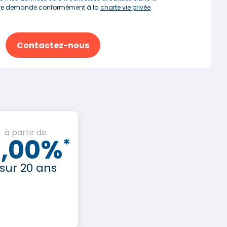
tte demande conformément à la
charte vie privée
.
Contactez-nous
à partir de
3,00%
*
sur 20 ans