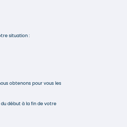
finaliser. C'est digne d'une
rare courtoisie et le propre
d'un Esprit à l'écoute des
besoins de ses client,
courtoisie et écoute que je
e situation :
tiens à souligner tant j'ai je
lui suis reconnaissant pour
ses précieux conseils. »
nous obtenons pour vous les
u début à la fin de votre