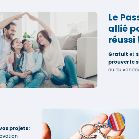
Le Pas
allié 
réussi 
Gratuit
et
prouver le s
ou du vende
vos projets
:
novation