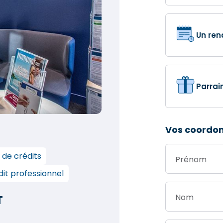
Un ren
Parrai
Vos coordo
 de crédits
Prénom
it professionnel
Nom
T