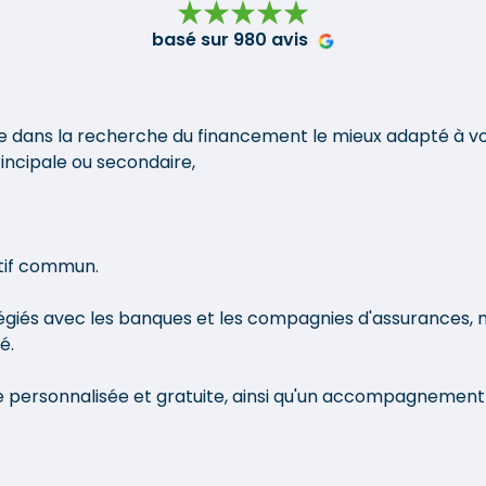
d
basé sur 980 avis
ent à
ons.
, j'ai
vec des
dans la recherche du financement le mieux adapté à votr
rincipale ou secondaire,
notamment
 ce qui
ncrétiser
lier
tif commun.
es
légiés avec les banques et les compagnies d'assurances, 
é.
 pour son
son
personnalisée et gratuite, ainsi qu'un accompagnement d
 et sa
yeux