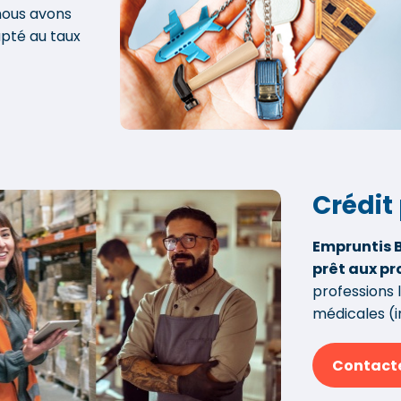
 nous avons
apté au taux
Crédit
Empruntis 
prêt aux pr
professions l
médicales (in
Contacte