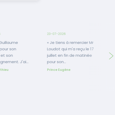
6
23-07-2026
3
« Je tiens à remercier Mr
« Parfait des vrais pro 
pour son
Loudot qui m'a reçu le 17
g
 et son
juillet en fin de matinée
p
nement. J'ai
pour son
O
 son
professionnalisme et sa
thieu
Prince Eugène
nnalisme et sa
convivialité. Même si mon
. »
projet ne correspondait
pas exactement au profil
de ses prestations, Mr
Loudot m'a gracieusement
expliqué en détail la
marche à suivre pour le