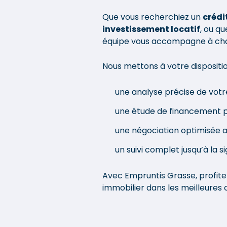
réalité, et je sais que son
Que vous recherchiez un
crédi
accompagnement y est
investissement locatif
, ou q
pour beaucoup. Ce n'est
équipe vous accompagne à ch
pas seulement une
excellente courtière, c'est
Nous mettons à votre dispositio
aussi une personne
profondément humaine,
une analyse précise de votre
qui s'investit sincèrement
une étude de financement p
pour ses clients. Un
immense merci à Sylvie,
une négociation optimisée a
ainsi qu'à toute l'équipe. Je
vous recommanderai avec
un suivi complet jusqu’à la s
grand plaisir ! »
Avec Empruntis Grasse, profite
immobilier dans les meilleures 