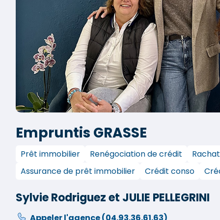
Empruntis GRASSE
Prêt immobilier
Renégociation de crédit
Rachat
Assurance de prêt immobilier
Crédit conso
Créd
Sylvie Rodriguez et JULIE PELLEGRINI
Appeler l'agence
(04.93.36.61.63)