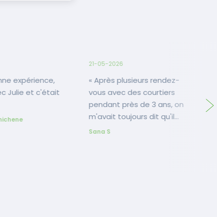
6
21-05-2026
0
« Après plusieurs rendez-
« Expérience très agréa
ec Julie et c'était
vous avec des courtiers
e
pendant près de 3 ans, on
m
m'avait toujours dit qu'il
d
nichene
était impossible pour moi
a
Sana S
L
d'acquérir un bien
é
immobilier compte tenu
l
de ma situation.
j
Heureusement, Céline a eu
un tout autre avis. Grâce à
son professionnalisme, son
implication et sa