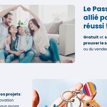
Le Pas
allié 
réussi 
Gratuit
et
prouver le s
ou du vende
os projets
:
novation
 nous avons