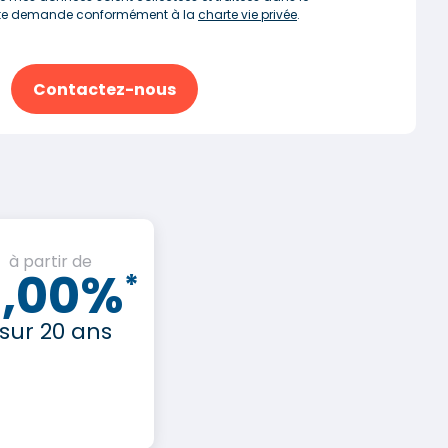
tte demande conformément à la
charte vie privée
.
Contactez-nous
à partir de
3,00%
*
sur 20 ans