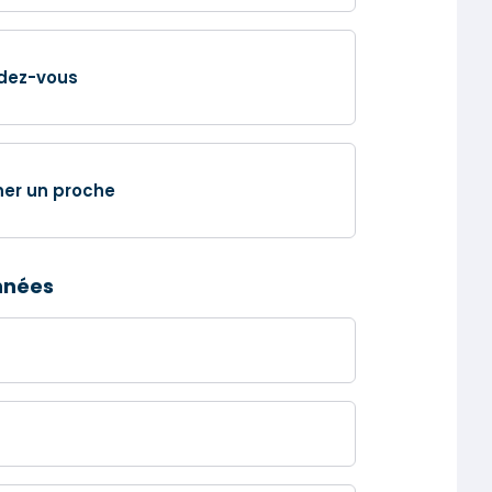
dez-vous
ner un proche
nnées