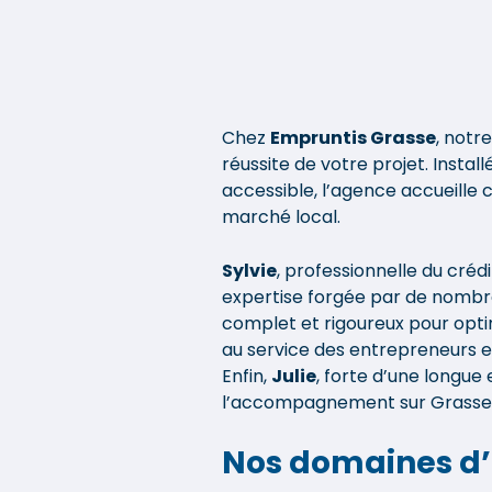
passé, et ça a fait toute la
différence. Sylvie a
toujours été disponible,
réactive et de très bon
conseil. Elle a pris le temps
Chez
Empruntis Grasse
, notr
de m'expliquer chaque
réussite de votre projet. Insta
étape, de répondre à
accessible, l’agence accueille
toutes mes interrogations
marché local.
et de me rassurer quand
j'en avais besoin. J'ai
Sylvie
, professionnelle du cré
particulièrement apprécié
expertise forgée par de nombre
son implication : même sur
complet et rigoureux pour opti
son temps personnel, elle
au service des entrepreneurs et
Enfin,
Julie
, forte d’une longue
n'hésitait pas à me
l’accompagnement sur Grasse et
répondre lorsqu'une
question urgente se
Nos domaines d’e
présentait. Aujourd'hui,
mon projet est devenu