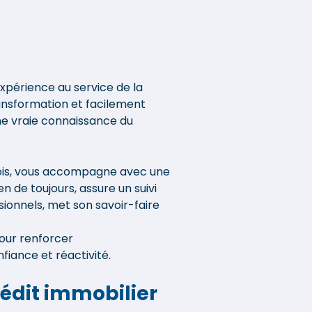
persévérance, j'ai pu
obtenir le financement de
mon bien dans les
conditions que nous
souhaitions. Que
expérience au service de la
demander de plus ? Un
ransformation et facilement
immense merci à Céline
ne vraie connaissance du
pour son
accompagnement
exceptionnel tout au long
sois, vous accompagne avec une
de cette AVENTURE. Je
en de toujours, assure un suivi
recommande vivement
sionnels, met son savoir-faire
Mme LANZO ainsi que
pour renforcer
toute L'équipe Empruntis »
iance et réactivité.
édit immobilier