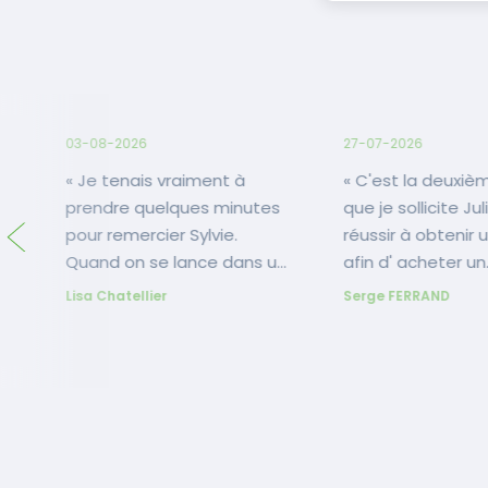
03-08-2026
27-07-2026
« Je tenais vraiment à
« C'est la deuxième fois
prendre quelques minutes
que je sollicite Ju
pour remercier Sylvie.
réussir à obtenir 
Quand on se lance dans un
afin d' acheter un
achat immobilier, il y a
appartement en 
Lisa Chatellier
Serge FERRAND
forcément des moments
principale. Encore 
e
de doute, beaucoup de
elle est parvenue
questions et parfois un
ce projet qui n'ét
peu de stress. Dès notre
facile à mener. Al
première rencontre, je me
yeux fermés, elle r
suis sentie en confiance. Le
où nos banquiers 
courant est tout de suite
la main ... »