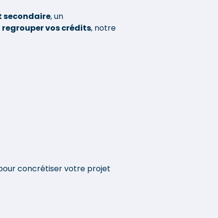
 secondaire
, un
u
regrouper vos crédits
, notre
our concrétiser votre projet