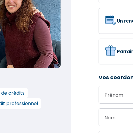
Un ren
Parrai
Vos coordo
 de crédits
Prénom
it professionnel
Nom