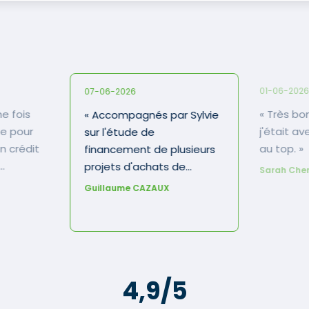
01-06-202
07-06-2026
« Très bonne expérience,
« Accompagnés par Sylvie
lie pour
j'était av
sur l'étude de
un crédit
au top. »
financement de plusieurs
projets d'achats de
Sarah Che
résidence
maison, puis enfin sur LE
Guillaume CAZAUX
une fois,
projet : achat d'un terrain
 à boucler
et construction. Dossier
ait pas
complexe, ficelé d'une
lez-y les
main de maître par Sylvie
éussit là
et son équipe... Merci ! »
4,9/5
n'ont plus