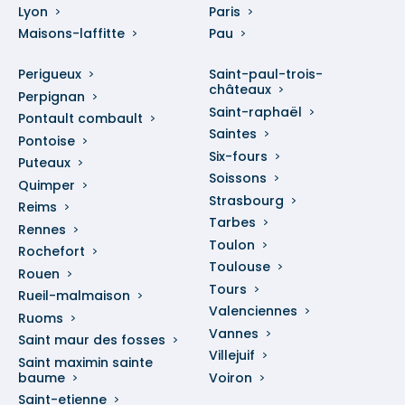
Lyon
Paris
Maisons-laffitte
Pau
Perigueux
Saint-paul-trois-
châteaux
Perpignan
Saint-raphaël
Pontault combault
Saintes
Pontoise
Six-fours
Puteaux
Soissons
Quimper
Strasbourg
Reims
Tarbes
Rennes
Toulon
Rochefort
Toulouse
Rouen
Tours
Rueil-malmaison
Valenciennes
Ruoms
Vannes
Saint maur des fosses
Villejuif
Saint maximin sainte
baume
Voiron
Saint-etienne