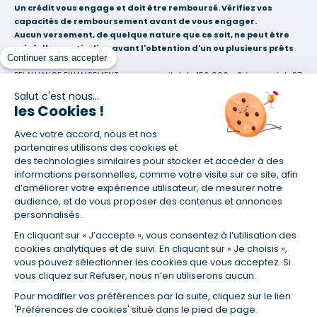
Un crédit vous engage et doit être remboursé. Vérifiez vos
capacités de remboursement avant de vous engager.
Aucun versement, de quelque nature que ce soit, ne peut être
exigé d'un particulier, avant l'obtention d'un ou plusieurs prêts
Continuer sans accepter
d'argent.
BELALLIANCE FINANCEMENT  sas au capital de 150 000 - Siège social : 27
avenue de la Résistance 93340 Le Raincy  RCS Bobigny 534219423
Salut c'est nous...
Courtier en opérations de banque et en services de paiement (COBSP),
les Cookies !
Mandataire d'intermédiaire en opérations de banque et en services de
paiement (MIOBSP) et Courtier d'assurance ou de réassurance (COA)
Avec votre accord, nous et nos
sous le numéro 13008925 (site : www.orias.fr)
partenaires utilisons des cookies et
Agence franchisée du réseau Empruntis, juridiquement et
des technologies similaires pour stocker et accéder à des
financièrement indépendante. Consultez la liste de nos partenaires sur
informations personnelles, comme votre visite sur ce site, afin
www.empruntis.com
d’améliorer votre expérience utilisateur, de mesurer notre
Société soumise au contrôle de l'Autorité de Contrôle Prudentiel et de
audience, et de vous proposer des contenus et annonces
Résolution (ACPR - site : http://acpr.banque-france.fr), 4 Place de
personnalisés.
Budapest - CS 92459 - 75436 Paris Cedex 09. L'emprunteur dispose d'un
En cliquant sur « J’accepte », vous consentez à l’utilisation des
délai de réflexion de dix (10) jours à compter de la réception de l'offre
cookies analytiques et de suivi. En cliquant sur « Je choisis »,
de financement. Si la vente immobilière est annulée en raison de la
vous pouvez sélectionner les cookies que vous acceptez. Si
non-obtention du prêt immobilier, le vendeur doit rembourser les
vous cliquez sur Refuser, nous n’en utiliserons aucun.
sommes versées.
Pour modifier vos préférences par la suite, cliquez sur le lien
*Taux fixe départemental hors assurance et selon dossier. Exemple
'Préférences de cookies' situé dans le pied de page.