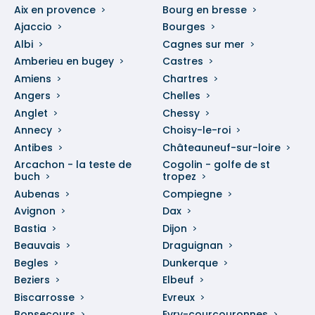
Aix en provence
Bourg en bresse
Ajaccio
Bourges
Albi
Cagnes sur mer
Amberieu en bugey
Castres
Amiens
Chartres
Angers
Chelles
Anglet
Chessy
Annecy
Choisy-le-roi
Antibes
Châteauneuf-sur-loire
Arcachon - la teste de
Cogolin - golfe de st
buch
tropez
Aubenas
Compiegne
Avignon
Dax
Bastia
Dijon
Beauvais
Draguignan
Begles
Dunkerque
Beziers
Elbeuf
Biscarrosse
Evreux
Bonsecours
Evry-courcouronnes