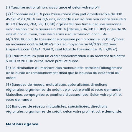
(1) Taux fixe national hors assurance et selon votre profil
(2) Économie de 65 % pour l'assurance d'un prêt amortissable de 330
457,23 € à 0,90 % sur 19,5 ans, accordé à un salarié non cadre assuré à
100 % (décès, PTIA, IPP, ITT, IPP) âgé de 36 ans fumeur et une personne
salariée non cadre assurée à 100 % (décès, PTIA, IPP, ITT, IPP) âgée de 35
ans et non-fumeur, tous deux sans risque médical connu. Au
14/07/2019, coût de l'assurance proposée par la banque 179,08 €/mois
en moyenne contre 64,60 €/mois en moyenne au 14/07/2022 avec
Empruntis.com (TAEA : 0,44 %, coût total de l'assurance : 15 117,65 €).
(3) Taux minimum pour un crédit consommation d'un montant fixé entre
5 000 et 20 000 euros, selon profil et durée.
(4) La diminution du montant des mensualités entraîne l'allongement
de la durée de remboursement ainsi que la hausse du coût total du
crédit.
(5) Banques de réseau, mutualistes, spécialisées, directions
régionales, organismes de crédit selon votre profil et votre demande.
Mutuelles, compagnies et courtiers d'assurances. Selon votre profil et
votre demande.
(6) Banques de réseau, mutualistes, spécialisées, directions
régionales, organismes de crédit, selon votre profil et votre demande.
Mentions agence