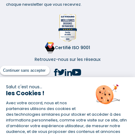
chaque newsletter que vous recevrez.
Certifié ISO 9001
Retrouvez-nous sur les réseaux
Continuer sans accepter
Salut c'est nous...
les Cookies !
(1) Taux fixe national hors assurance et selon votre profil
Avec votre accord, nous et nos
(2) Économie de 65 % pour l'assurance d'un prêt amortissable de 330
457,23 € à 0,90 % sur 19,5 ans, accordé à un salarié non cadre assuré à
partenaires utilisons des cookies et
100 % (décès, PTIA, IPP, ITT, IPP) âgé de 36 ans fumeur et une personne
des technologies similaires pour stocker et accéder à des
salariée non cadre assurée à 100 % (décès, PTIA, IPP, ITT, IPP) âgée de 35
informations personnelles, comme votre visite sur ce site, afin
ans et non-fumeur, tous deux sans risque médical connu. Au
d’améliorer votre expérience utilisateur, de mesurer notre
14/07/2019, coût de l'assurance proposée par la banque 179,08 €/mois
audience, et de vous proposer des contenus et annonces
en moyenne contre 64,60 €/mois en moyenne au 14/07/2022 avec