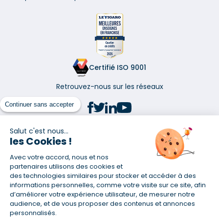
Certifié ISO 9001
Retrouvez-nous sur les réseaux
Continuer sans accepter
Salut c'est nous...
les Cookies !
(1) Taux fixe national hors assurance et selon votre profil
Avec votre accord, nous et nos
(2) Économie de 65 % pour l'assurance d'un prêt amortissable de 330
457,23 € à 0,90 % sur 19,5 ans, accordé à un salarié non cadre assuré à
partenaires utilisons des cookies et
100 % (décès, PTIA, IPP, ITT, IPP) âgé de 36 ans fumeur et une personne
des technologies similaires pour stocker et accéder à des
salariée non cadre assurée à 100 % (décès, PTIA, IPP, ITT, IPP) âgée de 35
informations personnelles, comme votre visite sur ce site, afin
ans et non-fumeur, tous deux sans risque médical connu. Au
d’améliorer votre expérience utilisateur, de mesurer notre
14/07/2019, coût de l'assurance proposée par la banque 179,08 €/mois
audience, et de vous proposer des contenus et annonces
en moyenne contre 64,60 €/mois en moyenne au 14/07/2022 avec
personnalisés.
Empruntis.com (TAEA : 0,44 %, coût total de l'assurance : 15 117,65 €).