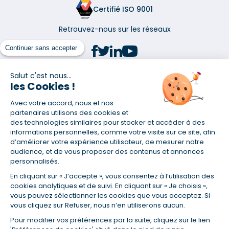
Certifié ISO 9001
Retrouvez-nous sur les réseaux
Continuer sans accepter
Salut c'est nous...
les Cookies !
(1) Taux fixe national hors assurance et selon votre profil
Avec votre accord, nous et nos
(2) Économie de 65 % pour l'assurance d'un prêt amortissable de 330
457,23 € à 0,90 % sur 19,5 ans, accordé à un salarié non cadre assuré à
partenaires utilisons des cookies et
100 % (décès, PTIA, IPP, ITT, IPP) âgé de 36 ans fumeur et une personne
des technologies similaires pour stocker et accéder à des
salariée non cadre assurée à 100 % (décès, PTIA, IPP, ITT, IPP) âgée de 35
informations personnelles, comme votre visite sur ce site, afin
ans et non-fumeur, tous deux sans risque médical connu. Au
d’améliorer votre expérience utilisateur, de mesurer notre
14/07/2019, coût de l'assurance proposée par la banque 179,08 €/mois
audience, et de vous proposer des contenus et annonces
en moyenne contre 64,60 €/mois en moyenne au 14/07/2022 avec
personnalisés.
Empruntis.com (TAEA : 0,44 %, coût total de l'assurance : 15 117,65 €).
En cliquant sur « J’accepte », vous consentez à l’utilisation des
(3) Taux minimum pour un crédit consommation d'un montant fixé entre
5 000 et 20 000 euros, selon profil et durée.
cookies analytiques et de suivi. En cliquant sur « Je choisis »,
vous pouvez sélectionner les cookies que vous acceptez. Si
(4) La diminution du montant des mensualités entraîne l'allongement
vous cliquez sur Refuser, nous n’en utiliserons aucun.
de la durée de remboursement ainsi que la hausse du coût total du
crédit.
Pour modifier vos préférences par la suite, cliquez sur le lien
(5) Banques de réseau, mutualistes, spécialisées, directions