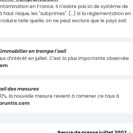
 contamination en France. Il n'existe pas ici de système de
aut risque, les "subprimes". (...) Si la réglementation en
duire telle quelle, on ne peut exclure que le pays soit
'immobilier en trompe l'oeil
ux d'intérêt en juillet. C'est la plus importante observée
com
.
étail des mesures
0%, la nouvelle mesure revient à ramener ce taux à
runtis.com
Revue de presse juillet 2007