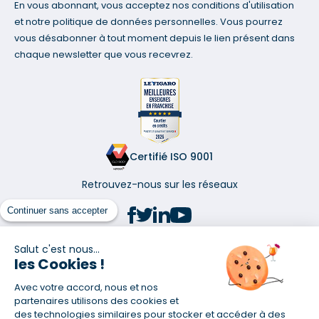
En vous abonnant, vous acceptez nos conditions d'utilisation
et notre politique de données personnelles. Vous pourrez
vous désabonner à tout moment depuis le lien présent dans
chaque newsletter que vous recevrez.
Certifié ISO 9001
Retrouvez-nous sur les réseaux
Continuer sans accepter
Salut c'est nous...
les Cookies !
(1) Taux fixe national hors assurance et selon votre profil
Avec votre accord, nous et nos
(2) Économie de 65 % pour l'assurance d'un prêt amortissable de 330
457,23 € à 0,90 % sur 19,5 ans, accordé à un salarié non cadre assuré à
partenaires utilisons des cookies et
100 % (décès, PTIA, IPP, ITT, IPP) âgé de 36 ans fumeur et une personne
des technologies similaires pour stocker et accéder à des