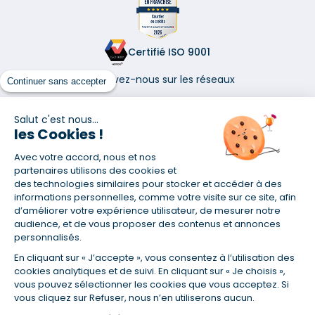
Certifié ISO 9001
Retrouvez-nous sur les réseaux
Continuer sans accepter
Salut c'est nous...
les Cookies !
Avec votre accord, nous et nos
(1) Taux fixe national hors assurance et selon votre profil
partenaires utilisons des cookies et
(2) Économie de 65 % pour l'assurance d'un prêt amortissable de 330
des technologies similaires pour stocker et accéder à des
457,23 € à 0,90 % sur 19,5 ans, accordé à un salarié non cadre assuré à
informations personnelles, comme votre visite sur ce site, afin
100 % (décès, PTIA, IPP, ITT, IPP) âgé de 36 ans fumeur et une personne
d’améliorer votre expérience utilisateur, de mesurer notre
salariée non cadre assurée à 100 % (décès, PTIA, IPP, ITT, IPP) âgée de 35
audience, et de vous proposer des contenus et annonces
ans et non-fumeur, tous deux sans risque médical connu. Au
personnalisés.
14/07/2019, coût de l'assurance proposée par la banque 179,08 €/mois
en moyenne contre 64,60 €/mois en moyenne au 14/07/2022 avec
En cliquant sur « J’accepte », vous consentez à l’utilisation des
Empruntis.com (TAEA : 0,44 %, coût total de l'assurance : 15 117,65 €).
cookies analytiques et de suivi. En cliquant sur « Je choisis »,
(3) Taux minimum pour un crédit consommation d'un montant fixé entre
vous pouvez sélectionner les cookies que vous acceptez. Si
5 000 et 20 000 euros, selon profil et durée.
vous cliquez sur Refuser, nous n’en utiliserons aucun.
(4) La diminution du montant des mensualités entraîne l'allongement