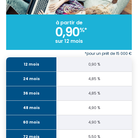
à partir de
0,90
%*
sur 12 mois
*pour un prêt de 15 000 €
0,90 %
4,85 %
4,85 %
4,90 %
4,90 %
5,50 %