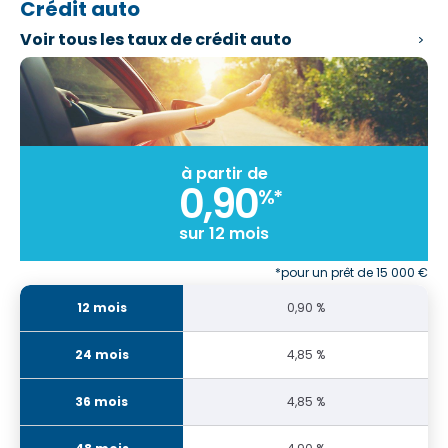
Crédit auto
Voir tous les
taux de crédit auto
à partir de
0,90
%*
sur 12 mois
*pour un prêt de 15 000 €
0,90 %
4,85 %
4,85 %