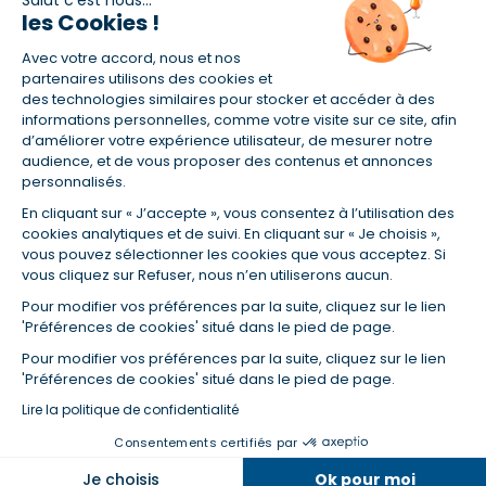
les Cookies !
Avec votre accord, nous et nos
(1) Taux fixe national hors assurance et selon votre profil
partenaires utilisons des cookies et
(2) Économie de 65 % pour l'assurance d'un prêt amortissable de 330
des technologies similaires pour stocker et accéder à des
457,23 € à 0,90 % sur 19,5 ans, accordé à un salarié non cadre assuré à
informations personnelles, comme votre visite sur ce site, afin
100 % (décès, PTIA, IPP, ITT, IPP) âgé de 36 ans fumeur et une personne
d’améliorer votre expérience utilisateur, de mesurer notre
salariée non cadre assurée à 100 % (décès, PTIA, IPP, ITT, IPP) âgée de 35
audience, et de vous proposer des contenus et annonces
ans et non-fumeur, tous deux sans risque médical connu. Au
personnalisés.
14/07/2019, coût de l'assurance proposée par la banque 179,08 €/mois
en moyenne contre 64,60 €/mois en moyenne au 14/07/2022 avec
En cliquant sur « J’accepte », vous consentez à l’utilisation des
Empruntis.com (TAEA : 0,44 %, coût total de l'assurance : 15 117,65 €).
cookies analytiques et de suivi. En cliquant sur « Je choisis »,
(3) Taux minimum pour un crédit consommation d'un montant fixé entre
vous pouvez sélectionner les cookies que vous acceptez. Si
5 000 et 20 000 euros, selon profil et durée.
vous cliquez sur Refuser, nous n’en utiliserons aucun.
(4) La diminution du montant des mensualités entraîne l'allongement
Pour modifier vos préférences par la suite, cliquez sur le lien
de la durée de remboursement ainsi que la hausse du coût total du
'Préférences de cookies' situé dans le pied de page.
crédit.
(5) Banques de réseau, mutualistes, spécialisées, directions
Pour modifier vos préférences par la suite, cliquez sur le lien
régionales, organismes de crédit selon votre profil et votre demande.
'Préférences de cookies' situé dans le pied de page.
Mutuelles, compagnies et courtiers d'assurances. Selon votre profil et
Lire la politique de confidentialité
votre demande.
(6) Banques de réseau, mutualistes, spécialisées, directions
Consentements certifiés par
régionales, organismes de crédit, selon votre profil et votre demande.
Dans la même catégorie
Je choisis
Ok pour moi