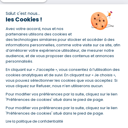
Salut c'est nous...
les Cookies !
Avec votre accord, nous et nos
(1) Taux fixe national hors assurance et selon votre profil
partenaires utilisons des cookies et
(2) Économie de 65 % pour l'assurance d'un prêt amortissable de 330
des technologies similaires pour stocker et accéder à des
457,23 € à 0,90 % sur 19,5 ans, accordé à un salarié non cadre assuré à
informations personnelles, comme votre visite sur ce site, afin
100 % (décès, PTIA, IPP, ITT, IPP) âgé de 36 ans fumeur et une personne
d’améliorer votre expérience utilisateur, de mesurer notre
salariée non cadre assurée à 100 % (décès, PTIA, IPP, ITT, IPP) âgée de 35
audience, et de vous proposer des contenus et annonces
ans et non-fumeur, tous deux sans risque médical connu. Au
personnalisés.
14/07/2019, coût de l'assurance proposée par la banque 179,08 €/mois
en moyenne contre 64,60 €/mois en moyenne au 14/07/2022 avec
En cliquant sur « J’accepte », vous consentez à l’utilisation des
Empruntis.com (TAEA : 0,44 %, coût total de l'assurance : 15 117,65 €).
cookies analytiques et de suivi. En cliquant sur « Je choisis »,
(3) Taux minimum pour un crédit consommation d'un montant fixé entre
vous pouvez sélectionner les cookies que vous acceptez. Si
5 000 et 20 000 euros, selon profil et durée.
vous cliquez sur Refuser, nous n’en utiliserons aucun.
(4) La diminution du montant des mensualités entraîne l'allongement
Pour modifier vos préférences par la suite, cliquez sur le lien
de la durée de remboursement ainsi que la hausse du coût total du
'Préférences de cookies' situé dans le pied de page.
crédit.
(5) Banques de réseau, mutualistes, spécialisées, directions
Pour modifier vos préférences par la suite, cliquez sur le lien
régionales, organismes de crédit selon votre profil et votre demande.
'Préférences de cookies' situé dans le pied de page.
Mutuelles, compagnies et courtiers d'assurances. Selon votre profil et
Lire la politique de confidentialité
votre demande.
(6) Banques de réseau, mutualistes, spécialisées, directions