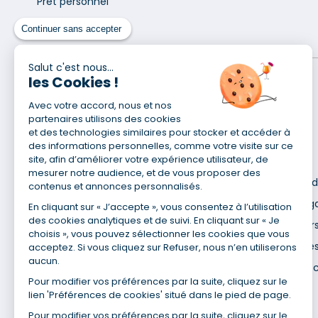
Prêt personnel
Prêt travaux
Continuer sans accepter
Salut c'est nous...
les Cookies !
Avec votre accord, nous et nos
partenaires utilisons des cookies
et des technologies similaires pour stocker et accéder à
des informations personnelles, comme votre visite sur ce
Pour en savoir plus
site, afin d’améliorer votre expérience utilisateur, de
mesurer notre audience, et de vous proposer des
Qui sommes-nous ?
Déclaration d
contenus et annonces personnalisés.
Site du Groupe
Mentions lég
En cliquant sur « J’accepte », vous consentez à l’utilisation
Nos agences
des cookies analytiques et de suivi. En cliquant sur « Je
Données pers
choisis », vous pouvez sélectionner les cookies que vous
Nous contacter
Utilisation de
acceptez. Si vous cliquez sur Refuser, nous n’en utiliserons
aucun.
Espace presse
Gestion des 
Pour modifier vos préférences par la suite, cliquez sur le
Recrutement
lien 'Préférences de cookies' situé dans le pied de page.
Pour modifier vos préférences par la suite, cliquez sur le