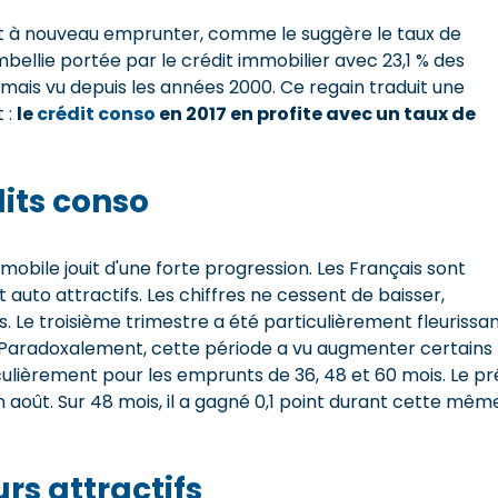
sent à nouveau emprunter, comme le suggère le taux de
ellie portée par le crédit immobilier avec 23,1 % des
amais vu depuis les années 2000. Ce regain traduit une
 :
le
crédit conso
en 2017 en profite avec un taux de
dits conso
omobile jouit d'une forte progression. Les Français sont
 auto attractifs. Les chiffres ne cessent de baisser,
. Le troisième trimestre a été particulièrement fleurissa
. Paradoxalement, cette période a vu augmenter certains
culièrement pour les emprunts de 36, 48 et 60 mois. Le pr
en août. Sur 48 mois, il a gagné 0,1 point durant cette mêm
rs attractifs