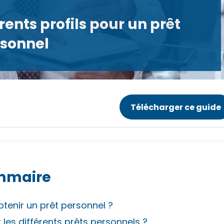
ents profils pour un prêt
sonnel
Télécharger ce guide
mmaire
obtenir un prêt personnel ?
les différents prêts personnels ?