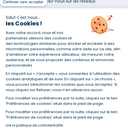
Retrouvez-nous sur les réseaux
Continuer sans accepter
Salut c'est nous...
les Cookies !
Avec votre accord, nous et nos
(1) Taux fixe national hors assurance et selon votre profil
partenaires utilisons des cookies et
(2) Économie de 65 % pour l'assurance d'un prêt amortissable de 330
des technologies similaires pour stocker et accéder à des
457,23 € à 0,90 % sur 19,5 ans, accordé à un salarié non cadre assuré à
informations personnelles, comme votre visite sur ce site, afin
100 % (décès, PTIA, IPP, ITT, IPP) âgé de 36 ans fumeur et une personne
d’améliorer votre expérience utilisateur, de mesurer notre
salariée non cadre assurée à 100 % (décès, PTIA, IPP, ITT, IPP) âgée de 35
audience, et de vous proposer des contenus et annonces
ans et non-fumeur, tous deux sans risque médical connu. Au
personnalisés.
14/07/2019, coût de l'assurance proposée par la banque 179,08 €/mois
en moyenne contre 64,60 €/mois en moyenne au 14/07/2022 avec
En cliquant sur « J’accepte », vous consentez à l’utilisation des
Empruntis.com (TAEA : 0,44 %, coût total de l'assurance : 15 117,65 €).
cookies analytiques et de suivi. En cliquant sur « Je choisis »,
(3) Taux minimum pour un crédit consommation d'un montant fixé entre
vous pouvez sélectionner les cookies que vous acceptez. Si
5 000 et 20 000 euros, selon profil et durée.
vous cliquez sur Refuser, nous n’en utiliserons aucun.
(4) La diminution du montant des mensualités entraîne l'allongement
Pour modifier vos préférences par la suite, cliquez sur le lien
de la durée de remboursement ainsi que la hausse du coût total du
'Préférences de cookies' situé dans le pied de page.
crédit.
(5) Banques de réseau, mutualistes, spécialisées, directions
Pour modifier vos préférences par la suite, cliquez sur le lien
régionales, organismes de crédit selon votre profil et votre demande.
'Préférences de cookies' situé dans le pied de page.
Mutuelles, compagnies et courtiers d'assurances. Selon votre profil et
Lire la politique de confidentialité
votre demande.