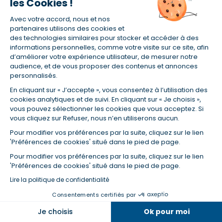
les Cookies !
Inscrivez-vous à notre newsletter
et nos communications
Avec votre accord, nous et nos
partenaires utilisons des cookies et
des technologies similaires pour stocker et accéder à des
informations personnelles, comme votre visite sur ce site, afin
d’améliorer votre expérience utilisateur, de mesurer notre
audience, et de vous proposer des contenus et annonces
personnalisés.
En vous abonnant, vous acceptez nos conditions d'utilisation
En cliquant sur « J’accepte », vous consentez à l’utilisation des
et notre politique de données personnelles. Vous pourrez
cookies analytiques et de suivi. En cliquant sur « Je choisis »,
vous désabonner à tout moment depuis le lien présent dans
vous pouvez sélectionner les cookies que vous acceptez. Si
chaque newsletter que vous recevrez.
vous cliquez sur Refuser, nous n’en utiliserons aucun.
Pour modifier vos préférences par la suite, cliquez sur le lien
'Préférences de cookies' situé dans le pied de page.
Pour modifier vos préférences par la suite, cliquez sur le lien
'Préférences de cookies' situé dans le pied de page.
Lire la politique de confidentialité
Certifié ISO 9001
Consentements certifiés par
Retrouvez-nous sur les réseaux
Dans la même catégorie
Je choisis
Ok pour moi