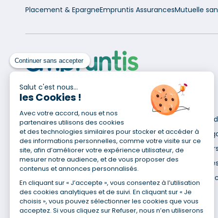
Placement & Epargne
Empruntis Assurances
Mutuelle sa
Continuer sans accepter
Salut c'est nous...
les Cookies !
Pour en savoir plus
Avec votre accord, nous et nos
Qui sommes-nous ?
Déclaration d
partenaires utilisons des cookies
Site du Groupe
et des technologies similaires pour stocker et accéder à
Mentions lég
des informations personnelles, comme votre visite sur ce
Nos agences
Données pers
site, afin d’améliorer votre expérience utilisateur, de
mesurer notre audience, et de vous proposer des
Nous contacter
Utilisation de
contenus et annonces personnalisés.
Espace presse
Gestion des 
En cliquant sur « J’accepte », vous consentez à l’utilisation
Recrutement
des cookies analytiques et de suivi. En cliquant sur « Je
choisis », vous pouvez sélectionner les cookies que vous
acceptez. Si vous cliquez sur Refuser, nous n’en utiliserons