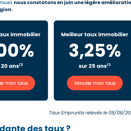
nsuel
,
nous constatons en juin une légère améliorati
égion.
taux immobilier
Meilleur taux immobilier
,00%
3,25%
 20 ans
sur 25 ans
(1)
(1)
er mon taux
Simuler mon taux
Taux Empruntis relevés le 08/08/20
rdante des taux ?