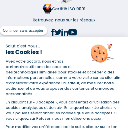
Certifié ISO 9001
Retrouvez-nous sur les réseaux
Continuer sans accepter
Salut c'est nous...
les Cookies !
(1) Taux fixe national hors assurance et selon votre profil
Avec votre accord, nous et nos
(2) Économie de 65 % pour l'assurance d'un prêt amortissable de 330
457,23 € à 0,90 % sur 19,5 ans, accordé à un salarié non cadre assuré à
partenaires utilisons des cookies et
100 % (décès, PTIA, IPP, ITT, IPP) âgé de 36 ans fumeur et une personne
des technologies similaires pour stocker et accéder à des
salariée non cadre assurée à 100 % (décès, PTIA, IPP, ITT, IPP) âgée de 35
informations personnelles, comme votre visite sur ce site, afin
ans et non-fumeur, tous deux sans risque médical connu. Au
d’améliorer votre expérience utilisateur, de mesurer notre
14/07/2019, coût de l'assurance proposée par la banque 179,08 €/mois
audience, et de vous proposer des contenus et annonces
en moyenne contre 64,60 €/mois en moyenne au 14/07/2022 avec
personnalisés.
Empruntis.com (TAEA : 0,44 %, coût total de l'assurance : 15 117,65 €).
En cliquant sur « J’accepte », vous consentez à l’utilisation des
(3) Taux minimum pour un crédit consommation d'un montant fixé entre
5 000 et 20 000 euros, selon profil et durée.
cookies analytiques et de suivi. En cliquant sur « Je choisis »,
vous pouvez sélectionner les cookies que vous acceptez. Si
(4) La diminution du montant des mensualités entraîne l'allongement
vous cliquez sur Refuser, nous n’en utiliserons aucun.
de la durée de remboursement ainsi que la hausse du coût total du
crédit.
Pour modifier vos préférences par la suite, cliquez sur le lien