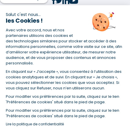
Salut c'est nous...
les Cookies !
(1) Taux fixe national hors assurance et selon votre profil
Avec votre accord, nous et nos
(2) Économie de 65 % pour l'assurance d'un prêt amortissable de 330
457,23 € à 0,90 % sur 19,5 ans, accordé à un salarié non cadre assuré à
partenaires utilisons des cookies et
100 % (décès, PTIA, IPP, ITT, IPP) âgé de 36 ans fumeur et une personne
des technologies similaires pour stocker et accéder à des
salariée non cadre assurée à 100 % (décès, PTIA, IPP, ITT, IPP) âgée de 35
informations personnelles, comme votre visite sur ce site, afin
ans et non-fumeur, tous deux sans risque médical connu. Au
d’améliorer votre expérience utilisateur, de mesurer notre
14/07/2019, coût de l'assurance proposée par la banque 179,08 €/mois
audience, et de vous proposer des contenus et annonces
en moyenne contre 64,60 €/mois en moyenne au 14/07/2022 avec
personnalisés.
Empruntis.com (TAEA : 0,44 %, coût total de l'assurance : 15 117,65 €).
En cliquant sur « J’accepte », vous consentez à l’utilisation des
(3) Taux minimum pour un crédit consommation d'un montant fixé entre
5 000 et 20 000 euros, selon profil et durée.
cookies analytiques et de suivi. En cliquant sur « Je choisis »,
vous pouvez sélectionner les cookies que vous acceptez. Si
(4) La diminution du montant des mensualités entraîne l'allongement
vous cliquez sur Refuser, nous n’en utiliserons aucun.
de la durée de remboursement ainsi que la hausse du coût total du
crédit.
Pour modifier vos préférences par la suite, cliquez sur le lien
(5) Banques de réseau, mutualistes, spécialisées, directions
'Préférences de cookies' situé dans le pied de page.
régionales, organismes de crédit selon votre profil et votre demande.
Mutuelles, compagnies et courtiers d'assurances. Selon votre profil et
Pour modifier vos préférences par la suite, cliquez sur le lien
votre demande.
'Préférences de cookies' situé dans le pied de page.
(6) Banques de réseau, mutualistes, spécialisées, directions
Lire la politique de confidentialité
régionales, organismes de crédit, selon votre profil et votre demande.