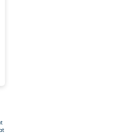
ût
at