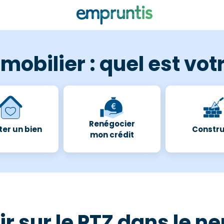
mobilier : quel est votr
Renégocier
er un bien
Constru
mon crédit
r sur le PTZ dans le n