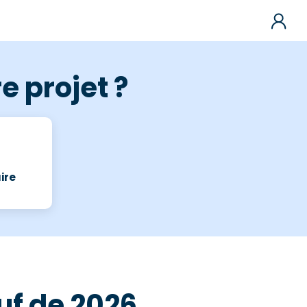
e projet ?
ire
euf de 2026