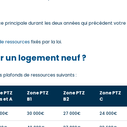
ce principale durant les deux années qui précèdent votre
de ressources
fixés par la loi.
ur un logement neuf ?
s plafonds de ressources suivants :
e PTZ
Zone PTZ
Zone PTZ
Zone PTZ
s et A
B1
B2
C
000€
30 000€
27 000€
24 000€