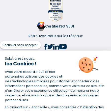
Certifié ISO 9001
Retrouvez-nous sur les réseaux
Continuer sans accepter
Salut c'est nous...
les Cookies !
(1) Taux fixe national hors assurance et selon votre profil
Avec votre accord, nous et nos
(2) Économie de 65 % pour l'assurance d'un prêt amortissable de 330
457,23 € à 0,90 % sur 19,5 ans, accordé à un salarié non cadre assuré à
partenaires utilisons des cookies et
100 % (décès, PTIA, IPP, ITT, IPP) âgé de 36 ans fumeur et une personne
des technologies similaires pour stocker et accéder à des
salariée non cadre assurée à 100 % (décès, PTIA, IPP, ITT, IPP) âgée de 35
informations personnelles, comme votre visite sur ce site, afin
ans et non-fumeur, tous deux sans risque médical connu. Au
d’améliorer votre expérience utilisateur, de mesurer notre
14/07/2019, coût de l'assurance proposée par la banque 179,08 €/mois
audience, et de vous proposer des contenus et annonces
en moyenne contre 64,60 €/mois en moyenne au 14/07/2022 avec
personnalisés.
Empruntis.com (TAEA : 0,44 %, coût total de l'assurance : 15 117,65 €).
En cliquant sur « J’accepte », vous consentez à l’utilisation des
(3) Taux minimum pour un crédit consommation d'un montant fixé entre