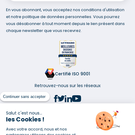
En vous abonnant, vous acceptez nos conditions d'utilisation
et notre politique de données personnelles. Vous pourrez
vous désabonner à tout moment depuis le lien présent dans
chaque newsletter que vous recevrez.
Certifié ISO 9001
Retrouvez-nous sur les réseaux
Continuer sans accepter
Salut c'est nous...
les Cookies !
(1) Taux fixe national hors assurance et selon votre profil
Avec votre accord, nous et nos
(2) Économie de 65 % pour l'assurance d'un prêt amortissable de 330
457,23 € à 0,90 % sur 19,5 ans, accordé à un salarié non cadre assuré à
partenaires utilisons des cookies et