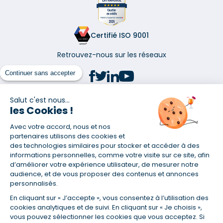
Certifié ISO 9001
Retrouvez-nous sur les réseaux
Continuer sans accepter
Salut c'est nous...
les Cookies !
(1) Taux fixe national hors assurance et selon votre profil
Avec votre accord, nous et nos
(2) Économie de 65 % pour l'assurance d'un prêt amortissable de 330
457,23 € à 0,90 % sur 19,5 ans, accordé à un salarié non cadre assuré à
partenaires utilisons des cookies et
100 % (décès, PTIA, IPP, ITT, IPP) âgé de 36 ans fumeur et une personne
des technologies similaires pour stocker et accéder à des
salariée non cadre assurée à 100 % (décès, PTIA, IPP, ITT, IPP) âgée de 35
informations personnelles, comme votre visite sur ce site, afin
ans et non-fumeur, tous deux sans risque médical connu. Au
d’améliorer votre expérience utilisateur, de mesurer notre
14/07/2019, coût de l'assurance proposée par la banque 179,08 €/mois
audience, et de vous proposer des contenus et annonces
en moyenne contre 64,60 €/mois en moyenne au 14/07/2022 avec
personnalisés.
Empruntis.com (TAEA : 0,44 %, coût total de l'assurance : 15 117,65 €).
En cliquant sur « J’accepte », vous consentez à l’utilisation des
(3) Taux minimum pour un crédit consommation d'un montant fixé entre
5 000 et 20 000 euros, selon profil et durée.
cookies analytiques et de suivi. En cliquant sur « Je choisis »,
vous pouvez sélectionner les cookies que vous acceptez. Si
(4) La diminution du montant des mensualités entraîne l'allongement