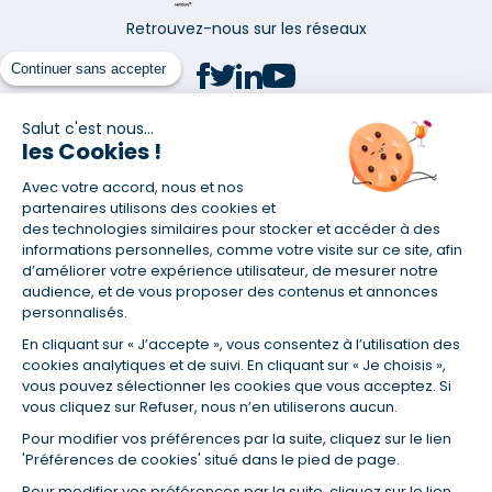
Retrouvez-nous sur les réseaux
Continuer sans accepter
Salut c'est nous...
les Cookies !
(1) Taux fixe national hors assurance et selon votre profil
Avec votre accord, nous et nos
(2) Économie de 65 % pour l'assurance d'un prêt amortissable de 330
457,23 € à 0,90 % sur 19,5 ans, accordé à un salarié non cadre assuré à
partenaires utilisons des cookies et
100 % (décès, PTIA, IPP, ITT, IPP) âgé de 36 ans fumeur et une personne
des technologies similaires pour stocker et accéder à des
salariée non cadre assurée à 100 % (décès, PTIA, IPP, ITT, IPP) âgée de 35
informations personnelles, comme votre visite sur ce site, afin
ans et non-fumeur, tous deux sans risque médical connu. Au
d’améliorer votre expérience utilisateur, de mesurer notre
14/07/2019, coût de l'assurance proposée par la banque 179,08 €/mois
audience, et de vous proposer des contenus et annonces
en moyenne contre 64,60 €/mois en moyenne au 14/07/2022 avec
personnalisés.
Empruntis.com (TAEA : 0,44 %, coût total de l'assurance : 15 117,65 €).
En cliquant sur « J’accepte », vous consentez à l’utilisation des
(3) Taux minimum pour un crédit consommation d'un montant fixé entre
5 000 et 20 000 euros, selon profil et durée.
cookies analytiques et de suivi. En cliquant sur « Je choisis »,
vous pouvez sélectionner les cookies que vous acceptez. Si
(4) La diminution du montant des mensualités entraîne l'allongement
vous cliquez sur Refuser, nous n’en utiliserons aucun.
de la durée de remboursement ainsi que la hausse du coût total du
crédit.
Pour modifier vos préférences par la suite, cliquez sur le lien
(5) Banques de réseau, mutualistes, spécialisées, directions
'Préférences de cookies' situé dans le pied de page.
régionales, organismes de crédit selon votre profil et votre demande.
Mutuelles, compagnies et courtiers d'assurances. Selon votre profil et
Pour modifier vos préférences par la suite, cliquez sur le lien