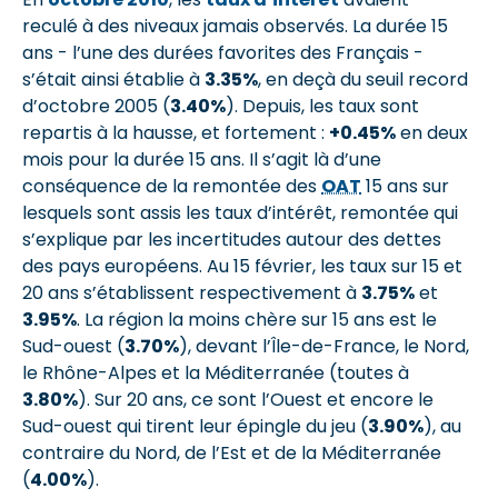
reculé à des niveaux jamais observés. La durée 15
ans - l’une des durées favorites des Français -
s’était ainsi établie à
3.35%
, en deçà du seuil record
d’octobre 2005 (
3.40%
). Depuis, les taux sont
repartis à la hausse, et fortement :
+0.45%
en deux
mois pour la durée 15 ans. Il s’agit là d’une
conséquence de la remontée des
OAT
15 ans sur
lesquels sont assis les taux d’intérêt, remontée qui
s’explique par les incertitudes autour des dettes
des pays européens. Au 15 février, les taux sur 15 et
20 ans s’établissent respectivement à
3.75%
et
3.95%
. La région la moins chère sur 15 ans est le
Sud-ouest (
3.70%
), devant l’Île-de-France, le Nord,
le Rhône-Alpes et la Méditerranée (toutes à
3.80%
). Sur 20 ans, ce sont l’Ouest et encore le
Sud-ouest qui tirent leur épingle du jeu (
3.90%
), au
contraire du Nord, de l’Est et de la Méditerranée
(
4.00%
).