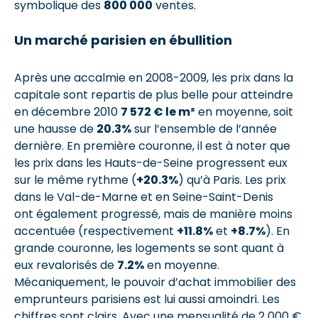
symbolique des
800 000
ventes.
Un marché parisien en ébullition
Après une accalmie en 2008-2009, les prix dans la
capitale sont repartis de plus belle pour atteindre
en décembre 2010
7 572 € le m²
en moyenne, soit
une hausse de
20.3%
sur l’ensemble de l’année
dernière. En première couronne, il est à noter que
les prix dans les Hauts-de-Seine progressent eux
sur le même rythme (
+20.3%
) qu’à Paris. Les prix
dans le Val-de-Marne et en Seine-Saint-Denis
ont également progressé, mais de manière moins
accentuée (respectivement
+11.8%
et
+8.7%
). En
grande couronne, les logements se sont quant à
eux revalorisés de
7.2%
en moyenne.
Mécaniquement, le pouvoir d’achat immobilier des
emprunteurs parisiens est lui aussi amoindri. Les
chiffres sont clairs. Avec une mensualité de 2 000 €