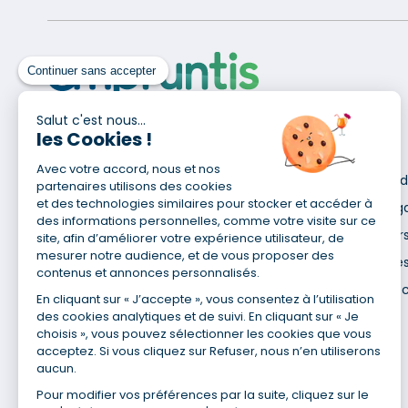
Continuer sans accepter
Salut c'est nous...
les Cookies !
Pour en savoir plus
Avec votre accord, nous et nos
Qui sommes-nous ?
Déclaration d
partenaires utilisons des cookies
Site du Groupe
et des technologies similaires pour stocker et accéder à
Mentions lég
des informations personnelles, comme votre visite sur ce
Nos agences
Données pers
site, afin d’améliorer votre expérience utilisateur, de
mesurer notre audience, et de vous proposer des
Nous contacter
Utilisation de
contenus et annonces personnalisés.
Espace presse
Gestion des 
En cliquant sur « J’accepte », vous consentez à l’utilisation
Recrutement
des cookies analytiques et de suivi. En cliquant sur « Je
choisis », vous pouvez sélectionner les cookies que vous
acceptez. Si vous cliquez sur Refuser, nous n’en utiliserons
aucun.
Pour modifier vos préférences par la suite, cliquez sur le