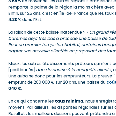
3.65%
en moyenne, les autres régions s’établissant e
remporte la palme de la région la moins chère avec
Enfin, sur 25 ans, c’est en Île-de-France que les ta
4.20%
dans l’Est.
La raison de cette baisse inattendue ? «
Un grand rés
barèmes déjà très bas a procédé une baisse de 0.1
Pour ce premier temps fort habitat, certaines banq
capter une nouvelle clientèle en proposant des taux
Mieux, les autres établissements prêteurs qui n’ont
[positionnés]
dans la course à la conquête client
», 
Une aubaine donc pour les emprunteurs. La preuve ?
emprunt de 200 000 € sur 20 ans, une baisse du
coût
040 €
.
En ce qui concerne les
taux minima
, nous enregist
moyens. Par ailleurs, les disparités régionales sur le
Résultat : les meilleurs dossiers peuvent prétendre à