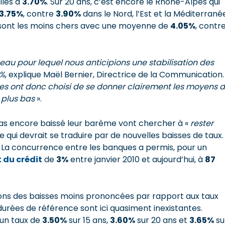
lles à
3.70%
. Sur 20 ans, c’est encore le Rhône-Alpes qui
3.75%
, contre
3.90%
dans le Nord, l’Est et la Méditerrané
ux sont les moins chers avec une moyenne de
4.05%
, contr
eau pour lequel nous anticipions une stabilisation des
0%
, explique Maël Bernier, Directrice de la Communication.
ues ont donc choisi de se donner clairement les moyens 
 plus bas
».
 pas encore baissé leur barème vont chercher à «
rester
ce qui devrait se traduire par de nouvelles baisses de taux.
 La concurrence entre les banques a permis, pour un
 du crédit
de
3%
entre janvier 2010 et aujourd’hui, à
87
rons des baisses moins prononcées par rapport aux taux
s durées de référence sont ici quasiment inexistantes.
 un taux de
3.50%
sur 15 ans,
3.60%
sur 20 ans et
3.65%
su