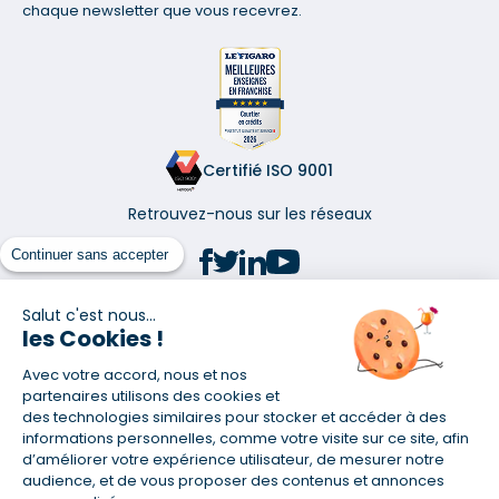
chaque newsletter que vous recevrez.
Certifié ISO 9001
Retrouvez-nous sur les réseaux
Continuer sans accepter
Salut c'est nous...
les Cookies !
(1) Taux fixe national hors assurance et selon votre profil
Avec votre accord, nous et nos
(2) Économie de 65 % pour l'assurance d'un prêt amortissable de 330
457,23 € à 0,90 % sur 19,5 ans, accordé à un salarié non cadre assuré à
partenaires utilisons des cookies et
100 % (décès, PTIA, IPP, ITT, IPP) âgé de 36 ans fumeur et une personne
des technologies similaires pour stocker et accéder à des
salariée non cadre assurée à 100 % (décès, PTIA, IPP, ITT, IPP) âgée de 35
informations personnelles, comme votre visite sur ce site, afin
ans et non-fumeur, tous deux sans risque médical connu. Au
d’améliorer votre expérience utilisateur, de mesurer notre
14/07/2019, coût de l'assurance proposée par la banque 179,08 €/mois
audience, et de vous proposer des contenus et annonces
en moyenne contre 64,60 €/mois en moyenne au 14/07/2022 avec