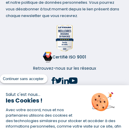
et notre politique de données personnelles. Vous pourrez
vous désabonner à tout moment depuis le lien présent dans
chaque newsletter que vous recevrez.
Certifié ISO 9001
Retrouvez-nous sur les réseaux
Continuer sans accepter
Salut c'est nous...
les Cookies !
(1) Taux fixe national hors assurance et selon votre profil
Avec votre accord, nous et nos
(2) Économie de 65 % pour l'assurance d'un prêt amortissable de 330
457,23 € à 0,90 % sur 19,5 ans, accordé à un salarié non cadre assuré à
partenaires utilisons des cookies et
100 % (décès, PTIA, IPP, ITT, IPP) âgé de 36 ans fumeur et une personne
des technologies similaires pour stocker et accéder à des
salariée non cadre assurée à 100 % (décès, PTIA, IPP, ITT, IPP) âgée de 35
informations personnelles, comme votre visite sur ce site, afin