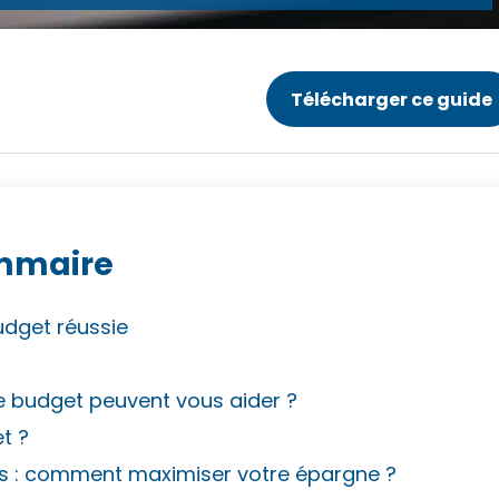
Télécharger ce guide
mmaire
udget réussie
e budget peuvent vous aider ?
t ?
es : comment maximiser votre épargne ?