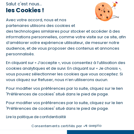
Salut c'est nous...
les Cookies !
(1) Taux fixe national hors assurance et selon votre profil
Avec votre accord, nous et nos
(2) Économie de 65 % pour l'assurance d'un prêt amortissable de 330
457,23 € à 0,90 % sur 19,5 ans, accordé à un salarié non cadre assuré à
partenaires utilisons des cookies et
100 % (décès, PTIA, IPP, ITT, IPP) âgé de 36 ans fumeur et une personne
des technologies similaires pour stocker et accéder à des
salariée non cadre assurée à 100 % (décès, PTIA, IPP, ITT, IPP) âgée de 35
informations personnelles, comme votre visite sur ce site, afin
ans et non-fumeur, tous deux sans risque médical connu. Au
d’améliorer votre expérience utilisateur, de mesurer notre
14/07/2019, coût de l'assurance proposée par la banque 179,08 €/mois
audience, et de vous proposer des contenus et annonces
en moyenne contre 64,60 €/mois en moyenne au 14/07/2022 avec
personnalisés.
Empruntis.com (TAEA : 0,44 %, coût total de l'assurance : 15 117,65 €).
En cliquant sur « J’accepte », vous consentez à l’utilisation des
(3) Taux minimum pour un crédit consommation d'un montant fixé entre
5 000 et 20 000 euros, selon profil et durée.
cookies analytiques et de suivi. En cliquant sur « Je choisis »,
vous pouvez sélectionner les cookies que vous acceptez. Si
(4) La diminution du montant des mensualités entraîne l'allongement
vous cliquez sur Refuser, nous n’en utiliserons aucun.
de la durée de remboursement ainsi que la hausse du coût total du
crédit.
Pour modifier vos préférences par la suite, cliquez sur le lien
(5) Banques de réseau, mutualistes, spécialisées, directions
'Préférences de cookies' situé dans le pied de page.
régionales, organismes de crédit selon votre profil et votre demande.
Mutuelles, compagnies et courtiers d'assurances. Selon votre profil et
Pour modifier vos préférences par la suite, cliquez sur le lien
votre demande.
'Préférences de cookies' situé dans le pied de page.
(6) Banques de réseau, mutualistes, spécialisées, directions
Lire la politique de confidentialité
régionales, organismes de crédit, selon votre profil et votre demande.
Consentements certifiés par
Dans la même catégorie