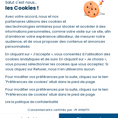
Salut c'est nous...
les Cookies !
(1) Taux fixe national hors assurance et selon votre profil
Avec votre accord, nous et nos
(2) Économie de 65 % pour l'assurance d'un prêt amortissable de 330
457,23 € à 0,90 % sur 19,5 ans, accordé à un salarié non cadre assuré à
partenaires utilisons des cookies et
100 % (décès, PTIA, IPP, ITT, IPP) âgé de 36 ans fumeur et une personne
des technologies similaires pour stocker et accéder à des
salariée non cadre assurée à 100 % (décès, PTIA, IPP, ITT, IPP) âgée de 35
informations personnelles, comme votre visite sur ce site, afin
ans et non-fumeur, tous deux sans risque médical connu. Au
d’améliorer votre expérience utilisateur, de mesurer notre
14/07/2019, coût de l'assurance proposée par la banque 179,08 €/mois
audience, et de vous proposer des contenus et annonces
en moyenne contre 64,60 €/mois en moyenne au 14/07/2022 avec
personnalisés.
Empruntis.com (TAEA : 0,44 %, coût total de l'assurance : 15 117,65 €).
En cliquant sur « J’accepte », vous consentez à l’utilisation des
(3) Taux minimum pour un crédit consommation d'un montant fixé entre
5 000 et 20 000 euros, selon profil et durée.
cookies analytiques et de suivi. En cliquant sur « Je choisis »,
vous pouvez sélectionner les cookies que vous acceptez. Si
(4) La diminution du montant des mensualités entraîne l'allongement
vous cliquez sur Refuser, nous n’en utiliserons aucun.
de la durée de remboursement ainsi que la hausse du coût total du
crédit.
Pour modifier vos préférences par la suite, cliquez sur le lien
(5) Banques de réseau, mutualistes, spécialisées, directions
'Préférences de cookies' situé dans le pied de page.
régionales, organismes de crédit selon votre profil et votre demande.
Mutuelles, compagnies et courtiers d'assurances. Selon votre profil et
Pour modifier vos préférences par la suite, cliquez sur le lien
votre demande.
'Préférences de cookies' situé dans le pied de page.
(6) Banques de réseau, mutualistes, spécialisées, directions
Lire la politique de confidentialité
régionales, organismes de crédit, selon votre profil et votre demande.
Consentements certifiés par
Dans la même catégorie