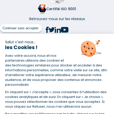
Certifié ISO 9001
Retrouvez-nous sur les réseaux
Continuer sans accepter
Salut c'est nous...
les Cookies !
(1) Taux fixe national hors assurance et selon votre profil
Avec votre accord, nous et nos
(2) Économie de 65 % pour l'assurance d'un prêt amortissable de 330
457,23 € à 0,90 % sur 19,5 ans, accordé à un salarié non cadre assuré à
partenaires utilisons des cookies et
100 % (décès, PTIA, IPP, ITT, IPP) âgé de 36 ans fumeur et une personne
des technologies similaires pour stocker et accéder à des
salariée non cadre assurée à 100 % (décès, PTIA, IPP, ITT, IPP) âgée de 35
informations personnelles, comme votre visite sur ce site, afin
ans et non-fumeur, tous deux sans risque médical connu. Au
d’améliorer votre expérience utilisateur, de mesurer notre
14/07/2019, coût de l'assurance proposée par la banque 179,08 €/mois
audience, et de vous proposer des contenus et annonces
en moyenne contre 64,60 €/mois en moyenne au 14/07/2022 avec
personnalisés.
Empruntis.com (TAEA : 0,44 %, coût total de l'assurance : 15 117,65 €).
En cliquant sur « J’accepte », vous consentez à l’utilisation des
(3) Taux minimum pour un crédit consommation d'un montant fixé entre
5 000 et 20 000 euros, selon profil et durée.
cookies analytiques et de suivi. En cliquant sur « Je choisis »,
vous pouvez sélectionner les cookies que vous acceptez. Si
(4) La diminution du montant des mensualités entraîne l'allongement
vous cliquez sur Refuser, nous n’en utiliserons aucun.
de la durée de remboursement ainsi que la hausse du coût total du
crédit.
Pour modifier vos préférences par la suite, cliquez sur le lien