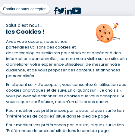
Continuer sans accepter
Salut c'est nous...
les Cookies !
(1) Taux fixe national hors assurance et selon votre profil
Avec votre accord, nous et nos
(2) Économie de 65 % pour l'assurance d'un prêt amortissable de 330
457,23 € à 0,90 % sur 19,5 ans, accordé à un salarié non cadre assuré à
partenaires utilisons des cookies et
100 % (décès, PTIA, IPP, ITT, IPP) âgé de 36 ans fumeur et une personne
des technologies similaires pour stocker et accéder à des
salariée non cadre assurée à 100 % (décès, PTIA, IPP, ITT, IPP) âgée de 35
informations personnelles, comme votre visite sur ce site, afin
ans et non-fumeur, tous deux sans risque médical connu. Au
d’améliorer votre expérience utilisateur, de mesurer notre
14/07/2019, coût de l'assurance proposée par la banque 179,08 €/mois
audience, et de vous proposer des contenus et annonces
en moyenne contre 64,60 €/mois en moyenne au 14/07/2022 avec
personnalisés.
Empruntis.com (TAEA : 0,44 %, coût total de l'assurance : 15 117,65 €).
En cliquant sur « J’accepte », vous consentez à l’utilisation des
(3) Taux minimum pour un crédit consommation d'un montant fixé entre
5 000 et 20 000 euros, selon profil et durée.
cookies analytiques et de suivi. En cliquant sur « Je choisis »,
vous pouvez sélectionner les cookies que vous acceptez. Si
(4) La diminution du montant des mensualités entraîne l'allongement
vous cliquez sur Refuser, nous n’en utiliserons aucun.
de la durée de remboursement ainsi que la hausse du coût total du
crédit.
Pour modifier vos préférences par la suite, cliquez sur le lien
(5) Banques de réseau, mutualistes, spécialisées, directions
'Préférences de cookies' situé dans le pied de page.
régionales, organismes de crédit selon votre profil et votre demande.
Mutuelles, compagnies et courtiers d'assurances. Selon votre profil et
Pour modifier vos préférences par la suite, cliquez sur le lien
votre demande.
'Préférences de cookies' situé dans le pied de page.