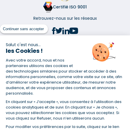
Certifié ISO 9001
Retrouvez-nous sur les réseaux
Continuer sans accepter
Salut c'est nous...
les Cookies !
(1) Taux fixe national hors assurance et selon votre profil
Avec votre accord, nous et nos
(2) Économie de 65 % pour l'assurance d'un prêt amortissable de 330
457,23 € à 0,90 % sur 19,5 ans, accordé à un salarié non cadre assuré à
partenaires utilisons des cookies et
100 % (décès, PTIA, IPP, ITT, IPP) âgé de 36 ans fumeur et une personne
des technologies similaires pour stocker et accéder à des
salariée non cadre assurée à 100 % (décès, PTIA, IPP, ITT, IPP) âgée de 35
informations personnelles, comme votre visite sur ce site, afin
ans et non-fumeur, tous deux sans risque médical connu. Au
d’améliorer votre expérience utilisateur, de mesurer notre
14/07/2019, coût de l'assurance proposée par la banque 179,08 €/mois
audience, et de vous proposer des contenus et annonces
en moyenne contre 64,60 €/mois en moyenne au 14/07/2022 avec
personnalisés.
Empruntis.com (TAEA : 0,44 %, coût total de l'assurance : 15 117,65 €).
En cliquant sur « J’accepte », vous consentez à l’utilisation des
(3) Taux minimum pour un crédit consommation d'un montant fixé entre
5 000 et 20 000 euros, selon profil et durée.
cookies analytiques et de suivi. En cliquant sur « Je choisis »,
vous pouvez sélectionner les cookies que vous acceptez. Si
(4) La diminution du montant des mensualités entraîne l'allongement
vous cliquez sur Refuser, nous n’en utiliserons aucun.
de la durée de remboursement ainsi que la hausse du coût total du
crédit.
Pour modifier vos préférences par la suite, cliquez sur le lien
(5) Banques de réseau, mutualistes, spécialisées, directions