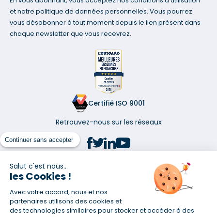
En vous abonnant, vous acceptez nos conditions d'utilisation
et notre politique de données personnelles. Vous pourrez
vous désabonner à tout moment depuis le lien présent dans
chaque newsletter que vous recevrez.
Certifié ISO 9001
Retrouvez-nous sur les réseaux
Continuer sans accepter
Salut c'est nous...
les Cookies !
(1) Taux fixe national hors assurance et selon votre profil
Avec votre accord, nous et nos
(2) Économie de 65 % pour l'assurance d'un prêt amortissable de 330
457,23 € à 0,90 % sur 19,5 ans, accordé à un salarié non cadre assuré à
partenaires utilisons des cookies et
100 % (décès, PTIA, IPP, ITT, IPP) âgé de 36 ans fumeur et une personne
des technologies similaires pour stocker et accéder à des
salariée non cadre assurée à 100 % (décès, PTIA, IPP, ITT, IPP) âgée de 35