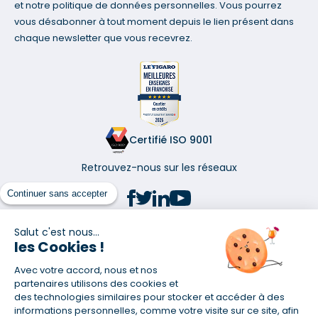
et notre politique de données personnelles. Vous pourrez
vous désabonner à tout moment depuis le lien présent dans
chaque newsletter que vous recevrez.
Certifié ISO 9001
Retrouvez-nous sur les réseaux
Continuer sans accepter
Salut c'est nous...
les Cookies !
(1) Taux fixe national hors assurance et selon votre profil
Avec votre accord, nous et nos
(2) Économie de 65 % pour l'assurance d'un prêt amortissable de 330
457,23 € à 0,90 % sur 19,5 ans, accordé à un salarié non cadre assuré à
partenaires utilisons des cookies et
100 % (décès, PTIA, IPP, ITT, IPP) âgé de 36 ans fumeur et une personne
des technologies similaires pour stocker et accéder à des
salariée non cadre assurée à 100 % (décès, PTIA, IPP, ITT, IPP) âgée de 35
informations personnelles, comme votre visite sur ce site, afin