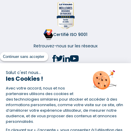
Certifié ISO 9001
Retrouvez-nous sur les réseaux
Continuer sans accepter
Salut c'est nous...
les Cookies !
(1) Taux fixe national hors assurance et selon votre profil
Avec votre accord, nous et nos
(2) Économie de 65 % pour l'assurance d'un prêt amortissable de 330
457,23 € à 0,90 % sur 19,5 ans, accordé à un salarié non cadre assuré à
partenaires utilisons des cookies et
100 % (décès, PTIA, IPP, ITT, IPP) âgé de 36 ans fumeur et une personne
des technologies similaires pour stocker et accéder à des
salariée non cadre assurée à 100 % (décès, PTIA, IPP, ITT, IPP) âgée de 35
informations personnelles, comme votre visite sur ce site, afin
ans et non-fumeur, tous deux sans risque médical connu. Au
d’améliorer votre expérience utilisateur, de mesurer notre
14/07/2019, coût de l'assurance proposée par la banque 179,08 €/mois
audience, et de vous proposer des contenus et annonces
en moyenne contre 64,60 €/mois en moyenne au 14/07/2022 avec
personnalisés.
Empruntis.com (TAEA : 0,44 %, coût total de l'assurance : 15 117,65 €).
En cliquant sur « J’accepte », vous consentez à l’utilisation des
(3) Taux minimum pour un crédit consommation d'un montant fixé entre