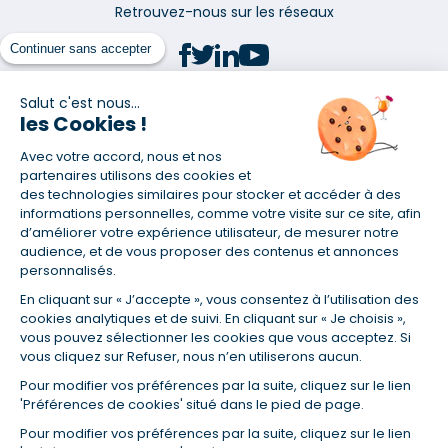
Retrouvez-nous sur les réseaux
Continuer sans accepter
Salut c'est nous...
les Cookies !
(1) Taux fixe national hors assurance et selon votre profil
Avec votre accord, nous et nos
(2) Économie de 65 % pour l'assurance d'un prêt amortissable de 330
457,23 € à 0,90 % sur 19,5 ans, accordé à un salarié non cadre assuré à
partenaires utilisons des cookies et
100 % (décès, PTIA, IPP, ITT, IPP) âgé de 36 ans fumeur et une personne
des technologies similaires pour stocker et accéder à des
salariée non cadre assurée à 100 % (décès, PTIA, IPP, ITT, IPP) âgée de 35
informations personnelles, comme votre visite sur ce site, afin
ans et non-fumeur, tous deux sans risque médical connu. Au
d’améliorer votre expérience utilisateur, de mesurer notre
14/07/2019, coût de l'assurance proposée par la banque 179,08 €/mois
audience, et de vous proposer des contenus et annonces
en moyenne contre 64,60 €/mois en moyenne au 14/07/2022 avec
personnalisés.
Empruntis.com (TAEA : 0,44 %, coût total de l'assurance : 15 117,65 €).
En cliquant sur « J’accepte », vous consentez à l’utilisation des
(3) Taux minimum pour un crédit consommation d'un montant fixé entre
5 000 et 20 000 euros, selon profil et durée.
cookies analytiques et de suivi. En cliquant sur « Je choisis »,
vous pouvez sélectionner les cookies que vous acceptez. Si
(4) La diminution du montant des mensualités entraîne l'allongement
vous cliquez sur Refuser, nous n’en utiliserons aucun.
de la durée de remboursement ainsi que la hausse du coût total du
crédit.
Pour modifier vos préférences par la suite, cliquez sur le lien
(5) Banques de réseau, mutualistes, spécialisées, directions
'Préférences de cookies' situé dans le pied de page.
régionales, organismes de crédit selon votre profil et votre demande.
Mutuelles, compagnies et courtiers d'assurances. Selon votre profil et
Pour modifier vos préférences par la suite, cliquez sur le lien
votre demande.