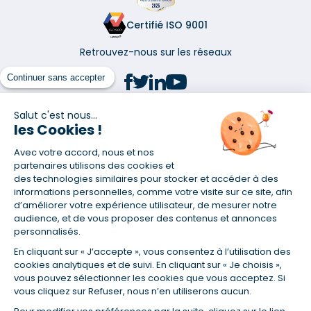
Certifié ISO 9001
Retrouvez-nous sur les réseaux
Continuer sans accepter
Salut c'est nous...
les Cookies !
(1) Taux fixe national hors assurance et selon votre profil
Avec votre accord, nous et nos
(2) Économie de 65 % pour l'assurance d'un prêt amortissable de 330
457,23 € à 0,90 % sur 19,5 ans, accordé à un salarié non cadre assuré à
partenaires utilisons des cookies et
100 % (décès, PTIA, IPP, ITT, IPP) âgé de 36 ans fumeur et une personne
des technologies similaires pour stocker et accéder à des
salariée non cadre assurée à 100 % (décès, PTIA, IPP, ITT, IPP) âgée de 35
informations personnelles, comme votre visite sur ce site, afin
ans et non-fumeur, tous deux sans risque médical connu. Au
d’améliorer votre expérience utilisateur, de mesurer notre
14/07/2019, coût de l'assurance proposée par la banque 179,08 €/mois
audience, et de vous proposer des contenus et annonces
en moyenne contre 64,60 €/mois en moyenne au 14/07/2022 avec
personnalisés.
Empruntis.com (TAEA : 0,44 %, coût total de l'assurance : 15 117,65 €).
En cliquant sur « J’accepte », vous consentez à l’utilisation des
(3) Taux minimum pour un crédit consommation d'un montant fixé entre
5 000 et 20 000 euros, selon profil et durée.
cookies analytiques et de suivi. En cliquant sur « Je choisis »,
vous pouvez sélectionner les cookies que vous acceptez. Si
(4) La diminution du montant des mensualités entraîne l'allongement
vous cliquez sur Refuser, nous n’en utiliserons aucun.
de la durée de remboursement ainsi que la hausse du coût total du
crédit.