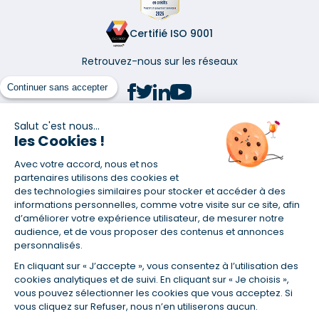
Certifié ISO 9001
Retrouvez-nous sur les réseaux
Continuer sans accepter
Salut c'est nous...
les Cookies !
(1) Taux fixe national hors assurance et selon votre profil
Avec votre accord, nous et nos
(2) Économie de 65 % pour l'assurance d'un prêt amortissable de 330
457,23 € à 0,90 % sur 19,5 ans, accordé à un salarié non cadre assuré à
partenaires utilisons des cookies et
100 % (décès, PTIA, IPP, ITT, IPP) âgé de 36 ans fumeur et une personne
des technologies similaires pour stocker et accéder à des
salariée non cadre assurée à 100 % (décès, PTIA, IPP, ITT, IPP) âgée de 35
informations personnelles, comme votre visite sur ce site, afin
ans et non-fumeur, tous deux sans risque médical connu. Au
d’améliorer votre expérience utilisateur, de mesurer notre
14/07/2019, coût de l'assurance proposée par la banque 179,08 €/mois
audience, et de vous proposer des contenus et annonces
en moyenne contre 64,60 €/mois en moyenne au 14/07/2022 avec
personnalisés.
Empruntis.com (TAEA : 0,44 %, coût total de l'assurance : 15 117,65 €).
En cliquant sur « J’accepte », vous consentez à l’utilisation des
(3) Taux minimum pour un crédit consommation d'un montant fixé entre
5 000 et 20 000 euros, selon profil et durée.
cookies analytiques et de suivi. En cliquant sur « Je choisis »,
vous pouvez sélectionner les cookies que vous acceptez. Si
(4) La diminution du montant des mensualités entraîne l'allongement
vous cliquez sur Refuser, nous n’en utiliserons aucun.
de la durée de remboursement ainsi que la hausse du coût total du
crédit.